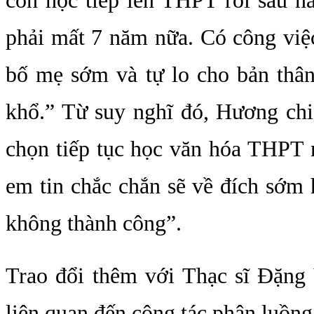
còn học tiếp lên THPT rồi sau này
phải mất 7 năm nữa. Có công việ
bố mẹ sớm và tự lo cho bản thâ
khổ.” Từ suy nghĩ đó, Hương chi
chọn tiếp tục học văn hóa THPT
em tin chắc chắn sẽ về đích sớm 
không thành công”.
Trao đổi thêm với Thạc sĩ Đặn
liên quan đến công tác phân luồng