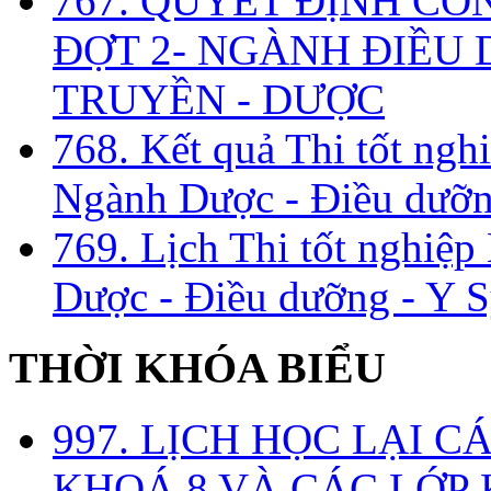
767. QUYẾT ĐỊNH CÔ
ĐỢT 2- NGÀNH ĐIỀU D
TRUYỀN - DƯỢC
768. Kết quả Thi tốt ngh
Ngành Dược - Điều dưỡng
769. Lịch Thi tốt nghiệ
Dược - Điều dưỡng - Y S
THỜI KHÓA BIỂU
997. LỊCH HỌC LẠI C
KHOÁ 8 VÀ CÁC LỚP