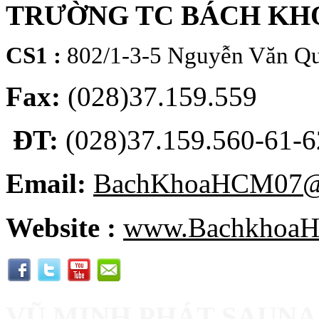
TRƯỜNG TC BÁCH KH
CS1 :
802/1-3-5 Nguyễn Văn Qu
Fax:
(028)37.159.559
ĐT:
(028)37.159.560-61-62
Email:
BachKhoaHCM07@
Website :
www.BachkhoaH
VŨ MINH PHÁT SAUNA