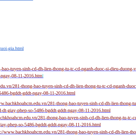
uoi-gia.html
bao-tuyen-sinh-cd-dh-lien-thong-tu-tc-cd-nganh-duoc-si-dieu-duong
t-ngay-08-11-2016.htm
l
u.vn/281-thong-bao-tuyen-sinh-cd-dh-lien-thong-tu-tc-cd-nganh-duoc
5486-bgddt-gddt-ngay-08-11-2016.html
ww.bachkhoahcm.edu.vn/281-thong-bao-tuyen-sinh-cd-dh-lien-thong-tu
-dt-giay-phep-so-5486-bgddt-gddt-ngay-08-11-2016.html
chkhoahcm.edu.vn/281-thong-bao-tuyen-sinh-cd-dh-lien-thong-tu-tc-c
iay-phep-so-5486-bgddt-gddt-ngay-08-11-2016.html
p://www.bachkhoahcm.edu.vn/281-thong-bao-tuyen-sinh-cd-dh-lien-tho