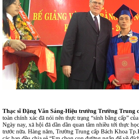
Thạc sĩ Đặng Văn Sáng-Hiệu trưởng Trường Trung
toàn chính xác đã nói nên thực trạng “sính bằng cấp” củ
Ngày nay, xã hội đã dần dần quan tâm nhiều tới thực họ
trước nữa. Hàng năm, Trường Trung cấp Bách Khoa Tp.H
các bạn đều chia sẻ “Em chọn con đường ngắn để về đích