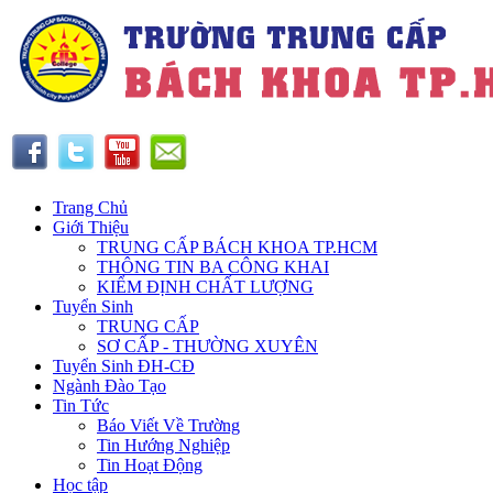
Trang Chủ
Giới Thiệu
TRUNG CẤP BÁCH KHOA TP.HCM
THÔNG TIN BA CÔNG KHAI
KIỂM ĐỊNH CHẤT LƯỢNG
Tuyển Sinh
TRUNG CẤP
SƠ CẤP - THƯỜNG XUYÊN
Tuyển Sinh ĐH-CĐ
Ngành Đào Tạo
Tin Tức
Báo Viết Về Trường
Tin Hướng Nghiệp
Tin Hoạt Động
Học tập