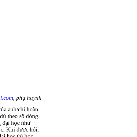
l.com
, phụ huynh
 của anh/chị hoàn
 đủ theo số đông.
g đại học như
c. Khi được hỏi,
ại học thì học