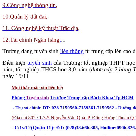
9.
Công nghệ thông tin
,
10.Quản lý đất đai
,
11. Công nghệ kỹ thuật Trắc địa
,
12.Tài chính Ngân hàng
,
...
Trường đang tuyển sinh
liên thông
từ trung cấp lên cao
Điều kiện
tuyển sinh
của Trường: tốt nghiệp THPT học
năm, tốt nghiệp THCS học 3,0 năm (
được cấp 2 bằng 
ngày 15/11
Mọi thắc mắc xin liên hệ
:
Phòng
Tuyển sinh
Trường Trung cấp Bách Khoa Tp.HCM
- Trụ sở chính: ĐT: 028.7159560-7159561-7159562 - Đường d
(Địa chỉ 802 / 1-3-5 Nguyễn Văn Quá, P. Đông Hưng Thuận Q.
-
Cơ sở 2(Quận 11):
ĐT: (028)38.666.305, Hotline:0906.826