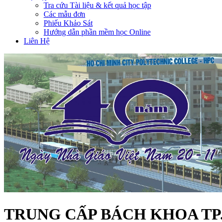
Tra cứu Tài liệu & kết quả học tập
Các mẫu đơn
Phiếu Khảo Sát
Hướng dẫn phần mềm học Online
Liên Hệ
TRUNG CẤP BÁCH KHOA T