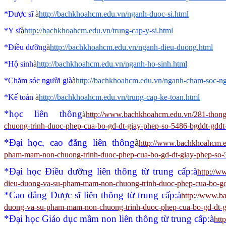
*Dược sĩ
à
http://bachkhoahcm.edu.vn/nganh-duoc-si.html
*Y sĩ
à
http://bachkhoahcm.edu.vn/trung-cap-y-si.html
*Điều dưỡng
à
http://bachkhoahcm.edu.vn/nganh-dieu-duong.html
*Hộ sinh
à
http://bachkhoahcm.edu.vn/nganh-ho-sinh.html
*Chăm sóc người già
à
http://bachkhoahcm.edu.vn/nganh-cham-soc-ng
*Kế toán
à
http://bachkhoahcm.edu.vn/trung-cap-ke-toan.html
*học liên thông
http://www.bachkhoahcm.edu.vn/281-thong-
à
chuong-trinh-duoc-phep-cua-bo-gd-dt-giay-phep-so-5486-bgddt-gdd
*Đại học, cao đẳng liên thông
à
http://www.bachkhoahcm.ed
pham-mam-non-chuong-trinh-duoc-phep-cua-bo-gd-dt-giay-phep-so-
*Đại học Điều dưỡng liên thông từ trung cấp:
à
http://w
dieu-duong-va-su-pham-mam-non-chuong-trinh-duoc-phep-cua-bo-gd
*Cao đẳng Dược sĩ liên thông từ trung cấp:
à
http://www.ba
duong-va-su-pham-mam-non-chuong-trinh-duoc-phep-cua-bo-gd-dt-g
*Đại học Giáo dục mầm non liên thông từ trung cấp:
à
htt