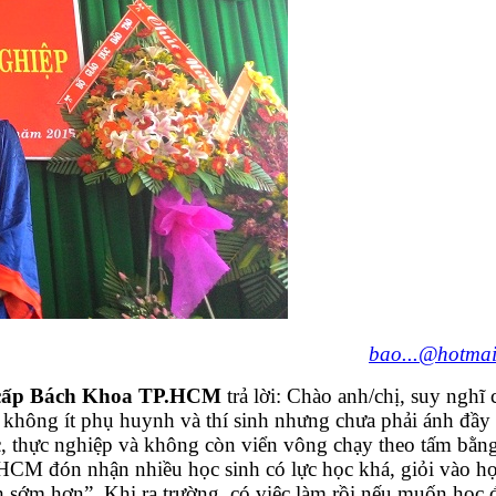
bao...@hotmai
 cấp Bách Khoa TP.HCM
trả lời: Chào anh/chị, suy nghĩ
a không ít phụ huynh và thí sinh nhưng chưa phải ánh đầy
c, thực nghiệp và không còn viển vông chạy theo tấm bằn
CM đón nhận nhiều học sinh có lực học khá, giỏi vào họ
 sớm hơn”. Khi ra trường, có việc làm rồi nếu muốn học đ