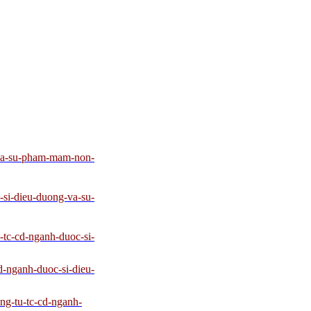
-va-su-pham-mam-non-
-si-dieu-duong-va-su-
-tc-cd-nganh-duoc-si-
d-nganh-duoc-si-dieu-
ng-tu-tc-cd-nganh-