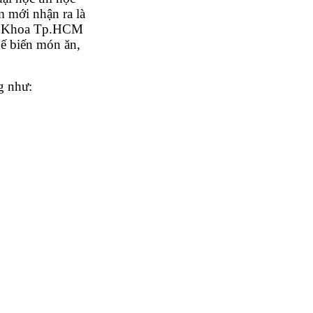
m mới nhận ra là
ách Khoa Tp.HCM
hế biến món ăn,
g như: