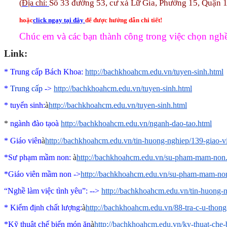
Số 33 đường 53, cư xá Lữ Gia, Phường 15, Quận 
(
Địa chỉ:
hoặc
click ngay tại đây
để được hướng dẫn chi tiết!
Chúc em và các bạn thành công trong việc chọn ngh
Link:
* Trung cấp Bách Khoa:
http://bachkhoahcm.edu.vn/tuyen-sinh.html
*
Trung cấp
->
http://bachkhoahcm.edu.vn/tuyen-sinh.html
*
tuyển sinh:
à
http://bachkhoahcm.edu.vn/tuyen-sinh.html
*
ngành đào tạo
à
http://bachkhoahcm.edu.vn/nganh-dao-tao.html
* Giáo viên
à
http://bachkhoahcm.edu.vn/tin-huong-nghiep/139-giao-
*Sư phạm mầm non:
à
http://bachkhoahcm.edu.vn/su-pham-mam-non
*Giáo viên mầm non ->
http://bachkhoahcm.edu.vn/su-pham-mam-no
“Nghề làm việc tình yêu”
: -->
http://bachkhoahcm.edu.vn/tin-huong-
* Kiểm định chất lượng:
à
http://bachkhoahcm.edu.vn/88-tra-c-u-thon
*Kỹ thuật chế biến món ăn
à
http://bachkhoahcm.edu.vn/ky-thuat-che