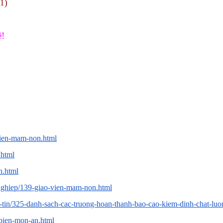
11)
ề!
vien-mam-non.html
.html
n.html
nghiep/139-giao-vien-mam-non.html
g-tin/325-danh-sach-cac-truong-hoan-thanh-bao-cao-kiem-dinh-chat-luo
-bien-mon-an.html