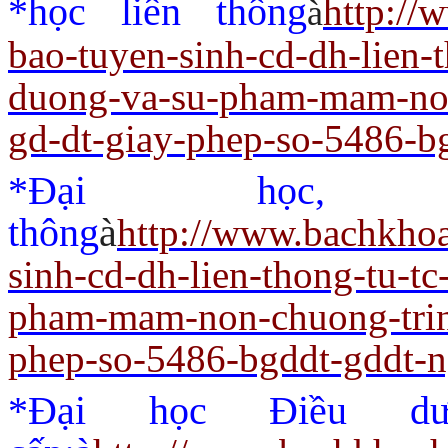
*học liên thông
http://
à
bao-tuyen-sinh-cd-dh-lien-
duong-va-su-pham-mam-non
gd-dt-giay-phep-so-5486-b
*Đại học,
thông
à
http://www.bachkho
sinh-cd-dh-lien-thong-tu-t
pham-mam-non-chuong-trin
phep-so-5486-bgddt-gddt-
*Đại học Điều dư