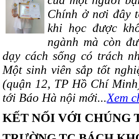
Chính ở nơi đây t
khi học được khô
ngành mà còn đượ
dạy cách sống có trách n
Một sinh viên sắp tốt ng
(quận 12, TP Hồ Chí Minh)
tới Báo Hà nội mới...
Xem ch
KẾT NỐI VỚI CHÚNG 
TRƯỜNG TC BÁCH KH