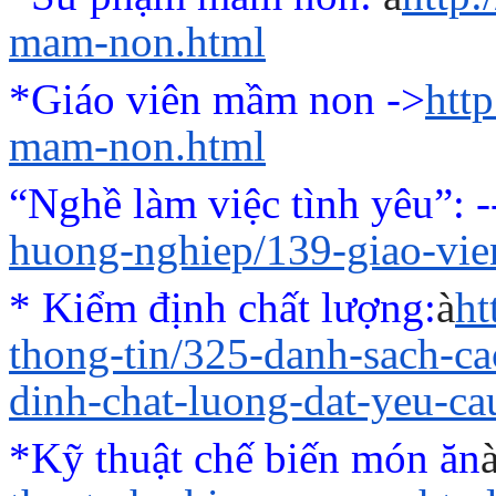
mam-non.html
*Giáo viên mầm non ->
htt
mam-non.html
“Nghề làm việc tình yêu”
: 
huong-nghiep/139-giao-vi
* Kiểm định chất lượng:
à
ht
thong-tin/325-danh-sach-c
dinh-chat-luong-dat-yeu-ca
*Kỹ thuật chế biến món ăn