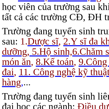
học viên của trường sau khi
tất cả các trường CĐ, ĐH t
Trường đang tuyển sinh tr
sau:
1.
Dược sĩ
,
2.Y sĩ đa k
dưỡng, 5.Hộ sinh,
6.Chăm s
món ăn
,
8
.Kế toán
,
9.
Công 
đai
,
11. Công nghệ kỹ thuật
hàng
,
...
Trường đang tuyển sinh liê
đại học các ngành:
Điều d