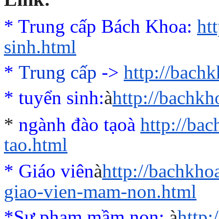
* Trung cấp Bách Khoa:
ht
sinh.html
*
Trung cấp
->
http://bach
*
tuyển sinh:
à
http://bachk
*
ngành đào tạo
à
http://ba
tao.html
* Giáo viên
à
http://bachkho
giao-vien-mam-non.html
*Sư phạm mầm non:
à
http