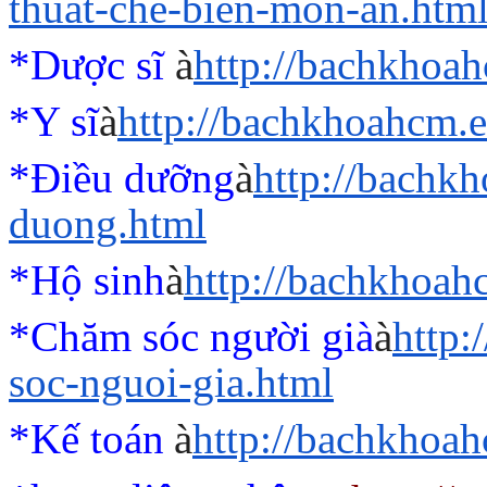
thuat-che-bien-mon-an.htm
*Dược sĩ
à
http://bachkhoa
*Y sĩ
à
http://bachkhoahcm.e
*Điều dưỡng
à
http://bachk
duong.html
*Hộ sinh
à
http://bachkhoah
*Chăm sóc người già
à
http
soc-nguoi-gia.html
*Kế toán
à
http://bachkhoah