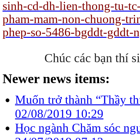
sinh-cd-dh-lien-thong-tu-t
pham-mam-non-chuong-trin
phep-so-5486-bgddt-gddt-
Chúc các bạn thí s
Newer news items:
Muốn trở thành “Thầy thu
02/08/2019 10:29
Học ngành Chăm sóc ngườ