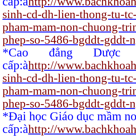
cấp:
à
http://www.bachkhoah
sinh-cd-dh-lien-thong-tu-t
pham-mam-non-chuong-trin
phep-so-5486-bgddt-gddt-
*Cao đẳng Dược 
cấp:
à
http://www.bachkhoah
sinh-cd-dh-lien-thong-tu-t
pham-mam-non-chuong-trin
phep-so-5486-bgddt-gddt-
*Đại học Giáo dục mầm non
cấp:
à
http://www.bachkhoah