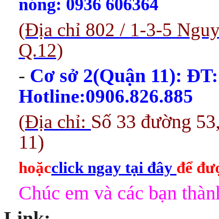
nóng: 0936 606364
(Địa chỉ 802 / 1-3-5 Ng
Q.12)
-
Cơ sở 2(Quận 11):
ĐT:
Hotline:0906.826.885
(
Địa chỉ:
Số 33 đường 53
11)
hoặc
click ngay tại đây
để đượ
Chúc em và các bạn thành
Link: