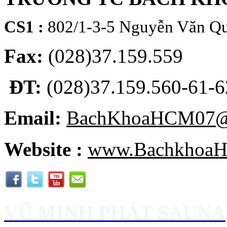
CS1 :
802/1-3-5 Nguyễn Văn Qu
Fax:
(028)37.159.559
ĐT:
(028)37.159.560-61-62
Email:
BachKhoaHCM07@
Website :
www.BachkhoaH
VŨ MINH PHÁT SAUNA