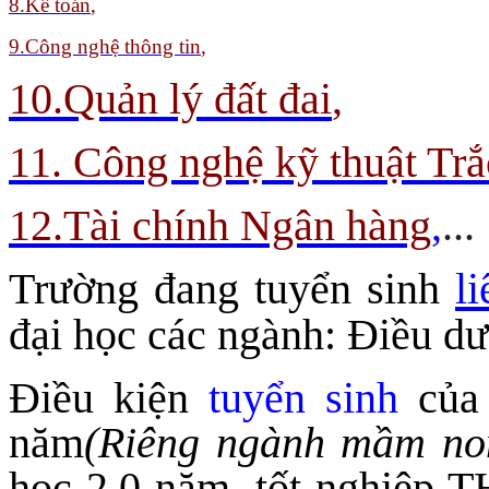
8
.Kế toán
,
9.
Công nghệ thông tin
,
10.Quản lý đất đai
,
11. Công nghệ kỹ thuật Trắ
12.Tài chính Ngân hàng
,
...
Trường đang tuyển sinh
l
đại học các ngành: Điều 
Điều kiện
tuyển sinh
của 
năm
(Riêng ngành mầm no
học 2,0 năm, tốt nghiệp 