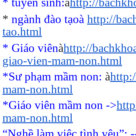
*
tuyển sinh:
à
http://bachk
*
ngành đào tạo
à
http://ba
tao.html
* Giáo viên
à
http://bachkho
giao-vien-mam-non.html
*Sư phạm mầm non:
à
http
mam-non.html
*Giáo viên mầm non ->
htt
mam-non.html
“Nghề làm việc tình yêu”
: 