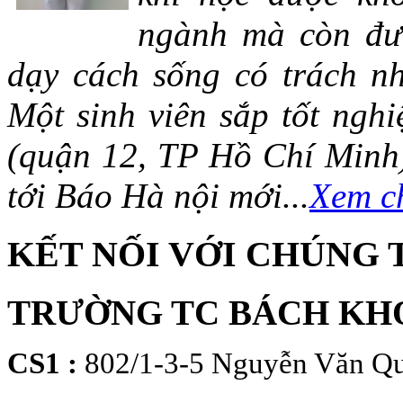
ngành mà còn đượ
dạy cách sống có trách n
Một sinh viên sắp tốt ng
(quận 12, TP Hồ Chí Minh)
tới Báo Hà nội mới...
Xem ch
KẾT NỐI VỚI CHÚNG 
TRƯỜNG TC BÁCH KH
CS1 :
802/1-3-5 Nguyễn Văn Qu