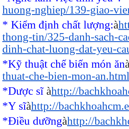
huong-nghiep/139-giao-vi
* Kiểm định chất lượng:
à
ht
thong-tin/325-danh-sach-c
dinh-chat-luong-dat-yeu-ca
*Kỹ thuật chế biến món ăn
thuat-che-bien-mon-an.htm
*Dược sĩ
à
http://bachkhoa
*Y sĩ
à
http://bachkhoahcm.e
*Điều dưỡng
à
http://bachk