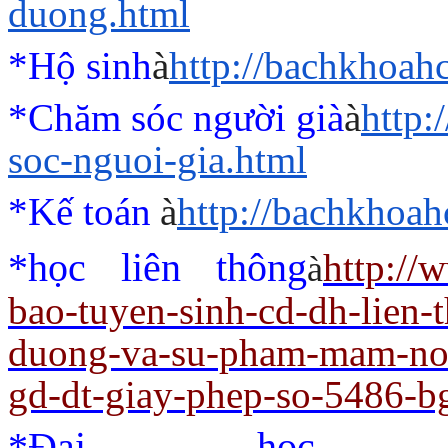
duong.html
*Hộ sinh
à
http://bachkhoah
*Chăm sóc người già
à
http
soc-nguoi-gia.html
*Kế toán
à
http://bachkhoah
*học liên thông
http://
à
bao-tuyen-sinh-cd-dh-lien-
duong-va-su-pham-mam-non
gd-dt-giay-phep-so-5486-b
*Đại học,