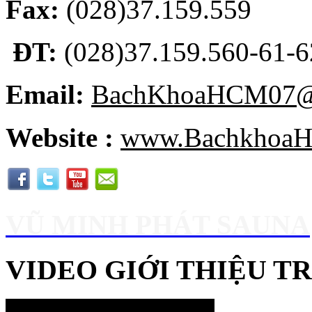
Fax:
(028)37.159.559
ĐT:
(028)37.159.560-61-62
Email:
BachKhoaHCM07@
Website :
www.BachkhoaH
VŨ MINH PHÁT SAUNA
VIDEO GIỚI THIỆU 