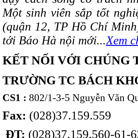
Một sinh viên sắp tốt ng
(quận 12, TP Hồ Chí Minh)
tới Báo Hà nội mới...
Xem ch
KẾT NỐI VỚI CHÚNG 
TRƯỜNG TC BÁCH KH
CS1 :
802/1-3-5 Nguyễn Văn Qu
Fax:
(028)37.159.559
ĐT:
(028)37.159.560-61-62