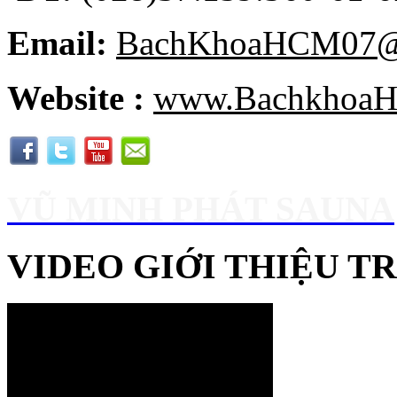
Email:
BachKhoaHCM07@
Website :
www.BachkhoaH
VŨ MINH PHÁT SAUNA
VIDEO GIỚI THIỆU 