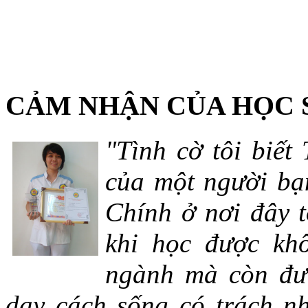
CẢM NHẬN CỦA HỌC 
"Tình cờ tôi biết
của một người bạn
Chính ở nơi đây t
khi học được khô
ngành mà còn đượ
dạy cách sống có trách n