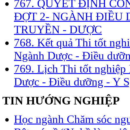
767. QUYẾT ĐỊNH CÔ
ĐỢT 2- NGÀNH ĐIỀU D
TRUYỀN - DƯỢC
768. Kết quả Thi tốt ngh
Ngành Dược - Điều dưỡng
769. Lịch Thi tốt nghiệ
Dược - Điều dưỡng - Y S
TIN HƯỚNG NGHIỆP
Học ngành Chăm sóc ngườ