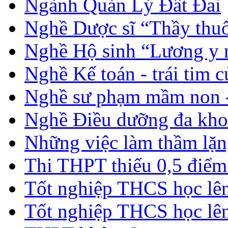
Ngành Quản Lý Đất Đai
Nghề Dược sĩ “Thầy thuố
Nghề Hộ sinh “Lương y 
Nghề Kế toán - trái tim 
Nghề sư phạm mầm non -
Nghề Điều dưỡng đa kho
Những việc làm thầm lặng
Thi THPT thiếu 0,5 điểm
Tốt nghiệp THCS học lên 
Tốt nghiệp THCS học lên