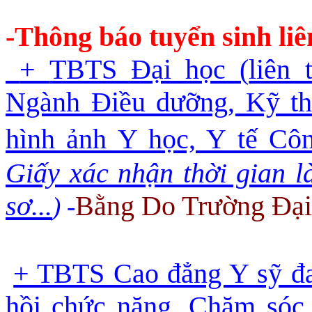
-Thông báo tuyển sinh liê
+ 
TBTS Đại học (
liên
Ngành Điều dưỡng, Kỹ thu
hình ảnh Y học, Y tế Cô
Giấy xác nhận thời gian l
sơ..
.
Bằng Do Trường Đại 
) -
+ TBTS Cao đẳng Y sỹ đa 
hồi chức năng, Chăm sóc 