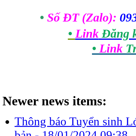
•
 Số ĐT (Zalo): 
09
• 
Link
 Đăng 
• 
Link
 T
Newer news items:
Thông báo Tuyển sinh 
bản -
18/01/2024 09:38