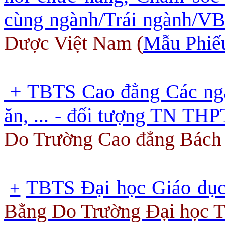
cùng ngành/Trái ngành/V
Dược Việt Nam 
(
Mẫu Phiế
+ TBTS Cao đẳng Các ngà
ăn, ... - đối tượng TN THP
Do T
rường Cao đẳng Bách
TBTS Đại học Giáo dục 
+
Bằng Do T
rường Đại học T