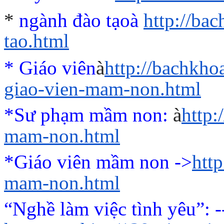
*
ngành đào tạo
à
http://ba
tao.html
* Giáo viên
à
http://bachkho
giao-vien-mam-non.html
*Sư phạm mầm non:
à
http
mam-non.html
*Giáo viên mầm non ->
htt
mam-non.html
“Nghề làm việc tình yêu”
: 