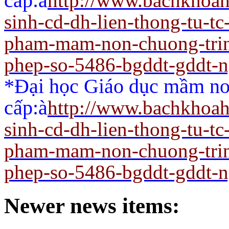
cấp:
à
http://www.bachkhoah
sinh-cd-dh-lien-thong-tu-t
pham-mam-non-chuong-trin
phep-so-5486-bgddt-gddt-
*Đại học Giáo dục mầm non
cấp:
à
http://www.bachkhoah
sinh-cd-dh-lien-thong-tu-t
pham-mam-non-chuong-trin
phep-so-5486-bgddt-gddt-
Newer news items: