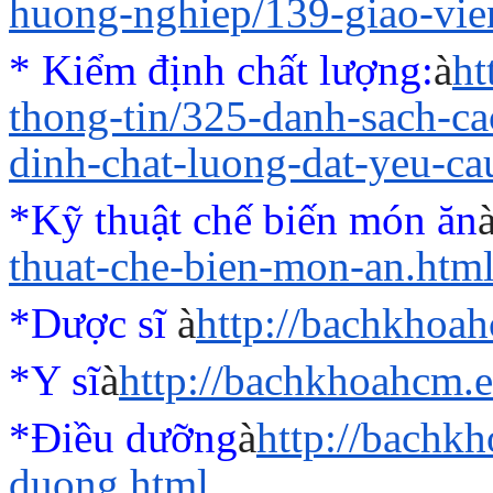
huong-nghiep/139-giao-vi
* Kiểm định chất lượng:
à
ht
thong-tin/325-danh-sach-c
dinh-chat-luong-dat-yeu-ca
*Kỹ thuật chế biến món ăn
thuat-che-bien-mon-an.htm
*Dược sĩ
à
http://bachkhoa
*Y sĩ
à
http://bachkhoahcm.e
*Điều dưỡng
à
http://bachk
duong.html