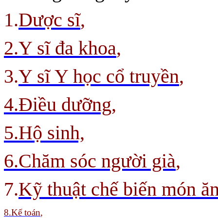
1.
Dược sĩ
,
2.Y sĩ đa khoa
,
3.
Y sĩ Y học cổ truyền
,
4.Điều dưỡng,
5.Hộ sinh,
6.Chăm sóc người già
,
7.
Kỹ thuật chế biến món ă
8
.Kế toán
,