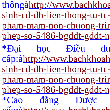
thông
à
http://www.bachkho
sinh-cd-dh-lien-thong-tu-t
pham-mam-non-chuong-trin
phep-so-5486-bgddt-gddt-
*Đại học Điều dư
cấp:
à
http://www.bachkhoah
sinh-cd-dh-lien-thong-tu-t
pham-mam-non-chuong-trin
phep-so-5486-bgddt-gddt-
*Cao đẳng Dược 