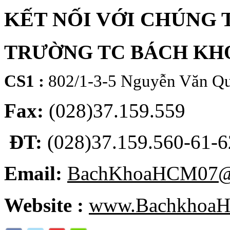
KẾT NỐI VỚI CHÚNG 
TRƯỜNG TC BÁCH KH
CS1 :
802/1-3-5 Nguyễn Văn Qu
Fax:
(028)37.159.559
ĐT:
(028)37.159.560-61-62
Email:
BachKhoaHCM07@
Website :
www.BachkhoaH