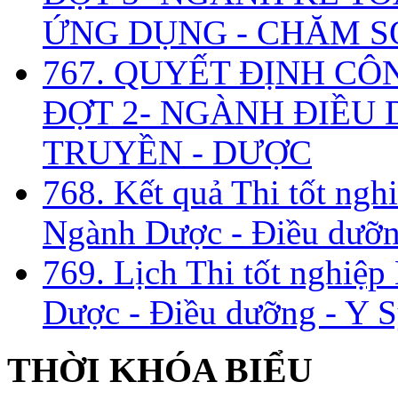
ỨNG DỤNG - CHĂM S
767. QUYẾT ĐỊNH CÔ
ĐỢT 2- NGÀNH ĐIỀU D
TRUYỀN - DƯỢC
768. Kết quả Thi tốt ngh
Ngành Dược - Điều dưỡng
769. Lịch Thi tốt nghiệ
Dược - Điều dưỡng - Y S
THỜI KHÓA BIỂU