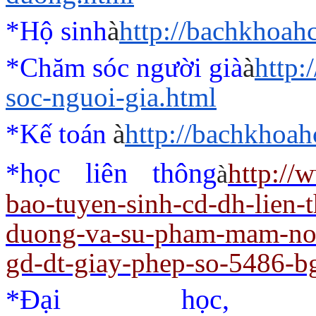
*Hộ sinh
à
http://bachkhoah
*Chăm sóc người già
à
http
soc-nguoi-gia.html
*Kế toán
à
http://bachkhoah
*học liên thông
http://
à
bao-tuyen-sinh-cd-dh-lien-
duong-va-su-pham-mam-non
gd-dt-giay-phep-so-5486-b
*Đại học,