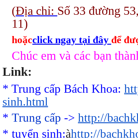
(
Địa chỉ:
Số 33 đường 53
11)
hoặc
click ngay tại đây
để đượ
Chúc em và các bạn thành
Link:
* Trung cấp Bách Khoa:
ht
sinh.html
*
Trung cấp
->
http://bach
*
tuyển sinh:
à
http://bachk