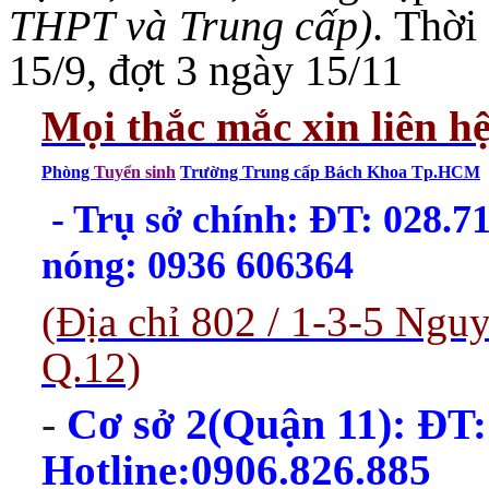
THPT và Trung cấp)
. Thời
15/9, đợt 3 ngày 15/11
Mọi thắc mắc xin liên h
Phòng
Tuyển sinh
Trường Trung cấp Bách Khoa Tp.HCM
- Trụ sở chính: ĐT: 028.
nóng: 0936 606364
(Địa chỉ 802 / 1-3-5 Ng
Q.12)
-
Cơ sở 2(Quận 11):
ĐT:
Hotline:0906.826.885