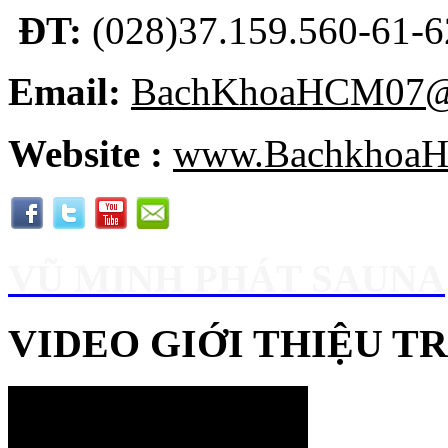
ĐT:
(028)37.159.560-61-62
Email:
BachKhoaHCM07@
Website :
www.BachkhoaH
VŨ MINH PHÁT SAUNA
VIDEO GIỚI THIỆU 