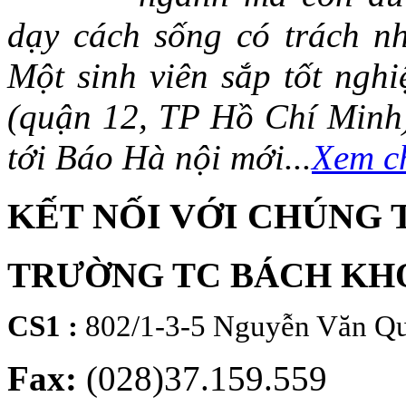
dạy cách sống có trách n
Một sinh viên sắp tốt ng
(quận 12, TP Hồ Chí Minh)
tới Báo Hà nội mới...
Xem ch
KẾT NỐI VỚI CHÚNG 
TRƯỜNG TC BÁCH KH
CS1 :
802/1-3-5 Nguyễn Văn Qu
Fax:
(028)37.159.559