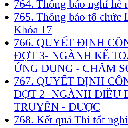
764. Thông báo nghỉ hè
765. Thông báo tổ chức 
Khóa 17
766. QUYẾT ĐỊNH CÔ
ĐỢT 3- NGÀNH KẾ TO
ỨNG DỤNG - CHĂM S
767. QUYẾT ĐỊNH CÔ
ĐỢT 2- NGÀNH ĐIỀU D
TRUYỀN - DƯỢC
768. Kết quả Thi tốt ngh