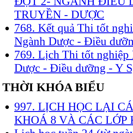
ĐỢT 2- NGÀNH ĐIỀU D
TRUYỀN - DƯỢC
768. Kết quả Thi tốt ngh
Ngành Dược - Điều dưỡng
769. Lịch Thi tốt nghiệ
Dược - Điều dưỡng - Y S
THỜI KHÓA BIỂU
997. LỊCH HỌC LẠI C
KHOÁ 8 VÀ CÁC LỚP