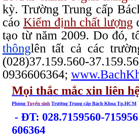
kỳ. Trường Trung cấp Bá
cáo
Kiểm định chất lượng
đ
tạo từ năm 2009. Do đó, t
thông
lên tất cả các trườ
(028)37.159.560-37.159.56
0936606364;
www.BachKh
Mọi thắc mắc xin liên h
Phòng
Tuyển sinh
Trường Trung cấp Bách Khoa Tp.HCM
- ĐT: 028.7159560-715956
606364