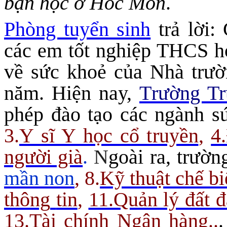
bạn học ở Hóc Môn
.
Phòng tuyển sinh
trả lời:
các em tốt nghiệp THCS h
về sức khoẻ của Nhà trườ
năm. Hiện nay,
T
rường T
phép đào tạo các ngành s
3.
Y sĩ Y học cổ truyền
,
4
người già
.
N
goài ra, trườ
mần non
, 8.
Kỹ thuật chế b
thông
tin
,
11.Quản lý đất đ
13.Tài chính Ngân hàng
..