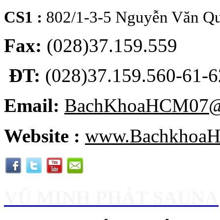
CS1 :
802/1-3-5 Nguyễn Văn Qu
Fax:
(028)37.159.559
ĐT:
(028)37.159.560-61-62
Email:
BachKhoaHCM07@
Website :
www.BachkhoaH
VŨ MINH PHÁT SAUNA