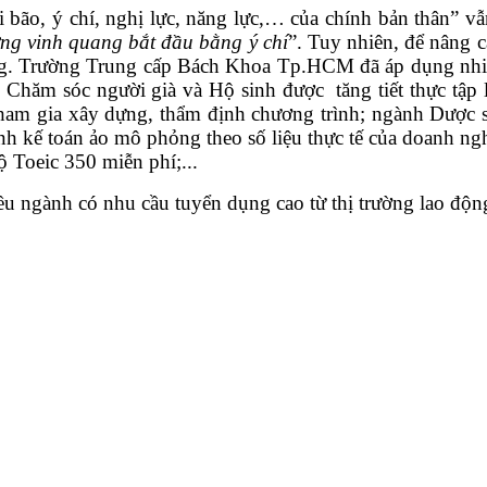
ài bão, ý chí, nghị lực, năng lực,… của chính bản thân” v
g vinh quang bắt đầu bằng ý chí
”. Tuy nhiên, để nâng 
ừng. Trường Trung cấp Bách Khoa Tp.HCM đã áp dụng nhi
Chăm sóc người già và Hộ sinh được tăng tiết thực tập 
am gia xây dựng, thẩm định chương trình; ngành Dược sĩ 
 kế toán ảo mô phỏng theo số liệu thực tế của doanh nghi
 Toeic 350 miễn phí;...
u ngành có nhu cầu tuyển dụng cao từ thị trường lao độn