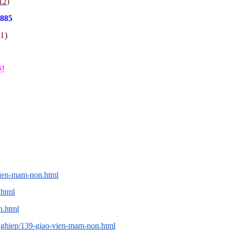
12)
.885
11)
ề!
vien-mam-non.html
.html
n.html
nghiep/139-giao-vien-mam-non.html