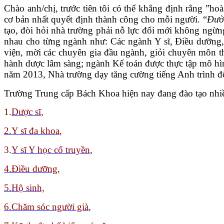
Chào anh/chị, trước tiên tôi có thể khẳng định rằng ”ho
cơ bản nhất quyết định thành công cho mỗi người. “
Đườn
tạo, đòi hỏi nhà trường phải nỗ lực đổi mới không ng
nhau cho từng ngành như: Các ngành Y sĩ, Điều dưỡng, 
viện, mời các chuyên gia đầu ngành, giỏi chuyên môn th
hành dược lâm sàng; ngành Kế toán được thực tập mô hình
năm 2013, Nhà trường dạy tăng cường tiếng Anh trình độ
Trường Trung cấp Bách Khoa hiện nay đang đào tạo nhiề
1.
Dược sĩ
,
2.Y sĩ đa khoa
,
3.
Y sĩ Y học cổ truyền
,
4.Điều dưỡng,
5.Hộ sinh,
6.Chăm sóc người già
,