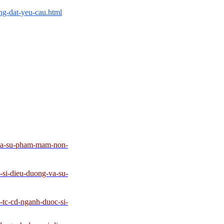
ng-dat-yeu-cau.html
-va-su-pham-mam-non-
-si-dieu-duong-va-su-
-tc-cd-nganh-duoc-si-