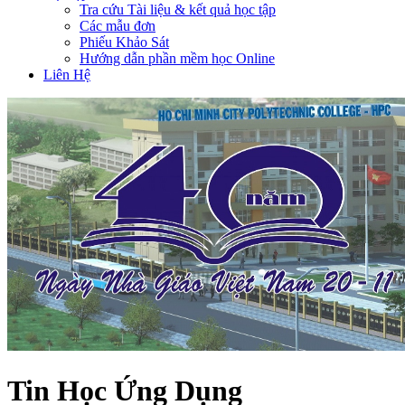
Tra cứu Tài liệu & kết quả học tập
Các mẫu đơn
Phiếu Khảo Sát
Hướng dẫn phần mềm học Online
Liên Hệ
Tin Học Ứng Dụng