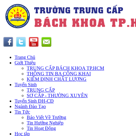
Trang Chủ
Giới Thiệu
TRUNG CẤP BÁCH KHOA TP.HCM
THÔNG TIN BA CÔNG KHAI
KIỂM ĐỊNH CHẤT LƯỢNG
Tuyển Sinh
TRUNG CẤP
SƠ CẤP - THƯỜNG XUYÊN
Tuyển Sinh ĐH-CĐ
Ngành Đào Tạo
Tin Tức
Báo Viết Về Trường
Tin Hướng Nghiệp
Tin Hoạt Động
Học tập