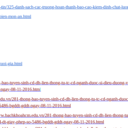
g-tin/325-danh-sach-cac-truong-hoan-thanh-bao-cao-kiem-dinh-chat-luo
-bien-mon-an.html
uoi-gia.html
bao-tuyen-sinh-cd-dh-lien-thong-tu-tc-cd-nganh-duoc-si-dieu-duong
t-ngay-08-11-2016.htm
l
u.vn/281-thong-bao-tuyen-sinh-cd-dh-lien-thong-tu-tc-cd-nganh-duoc
5486-bgddt-gddt-ngay-08-11-2016.html
ww.bachkhoahcm.edu.vn/281-thong-bao-tuyen-sinh-cd-dh-lien-thong-tu
-dt-giay-phep-so-5486-bgddt-gddt-ngay-08-11-2016.html