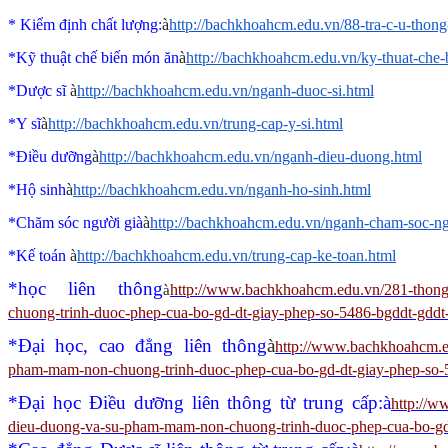
* Kiểm định chất lượng:
à
http://bachkhoahcm.edu.vn/88-tra-c-u-thon
*Kỹ thuật chế biến món ăn
à
http://bachkhoahcm.edu.vn/ky-thuat-che
*Dược sĩ
à
http://bachkhoahcm.edu.vn/nganh-duoc-si.html
*Y sĩ
à
http://bachkhoahcm.edu.vn/trung-cap-y-si.html
*Điều dưỡng
à
http://bachkhoahcm.edu.vn/nganh-dieu-duong.html
*Hộ sinh
à
http://bachkhoahcm.edu.vn/nganh-ho-sinh.html
*Chăm sóc người già
à
http://bachkhoahcm.edu.vn/nganh-cham-soc-ng
*Kế toán
à
http://bachkhoahcm.edu.vn/trung-cap-ke-toan.html
*học liên thông
http://www.bachkhoahcm.edu.vn/281-thong-
à
chuong-trinh-duoc-phep-cua-bo-gd-dt-giay-phep-so-5486-bgddt-gdd
*Đại học, cao đẳng liên thông
à
http://www.bachkhoahcm.ed
pham-mam-non-chuong-trinh-duoc-phep-cua-bo-gd-dt-giay-phep-so-
*Đại học Điều dưỡng liên thông từ trung cấp:
à
http://w
dieu-duong-va-su-pham-mam-non-chuong-trinh-duoc-phep-cua-bo-gd