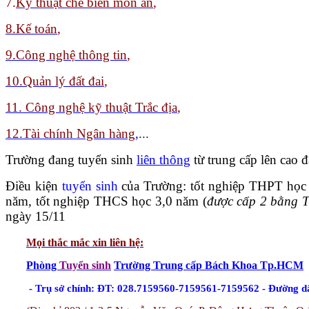
7.
Kỹ thuật chế biến món ăn
,
8
.Kế toán
,
9.
Công nghệ thông tin
,
10.Quản lý đất đai
,
11. Công nghệ kỹ thuật Trắc địa
,
12.Tài chính Ngân hàng
,
...
Trường đang tuyển sinh
liên thông
từ trung cấp lên cao
Điều kiện
tuyển sinh
của Trường: tốt nghiệp THPT học
năm, tốt nghiệp THCS học 3,0 năm (
được cấp 2 bằng 
ngày 15/11
Mọi thắc mắc xin liên hệ
:
Phòng
Tuyển sinh
Trường Trung cấp Bách Khoa Tp.HCM
- Trụ sở chính: ĐT: 028.7159560-7159561-7159562 - Đường d