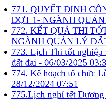
771. QUYẾT ĐỊNH CÔ
ĐỢT 1- NGÀNH QUẢN 
772. KẾT QUẢ THI TỐ
NGÀNH QUẢN LÝ ĐẤT
773. Lịch Thi tốt nghiệ
đất đai -
06/03/2025 03:
774. Kế hoạch tổ chức L
28/12/2024 07:51
775.Lịch nghỉ tết Dương