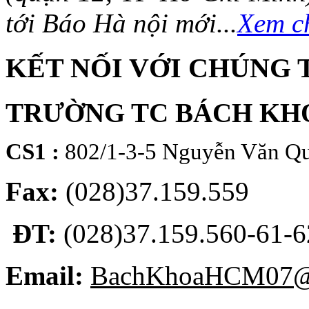
tới Báo Hà nội mới...
Xem ch
KẾT NỐI VỚI CHÚNG 
TRƯỜNG TC BÁCH KH
CS1 :
802/1-3-5 Nguyễn Văn Qu
Fax:
(028)37.159.559
ĐT:
(028)37.159.560-61-62
Email:
BachKhoaHCM07@