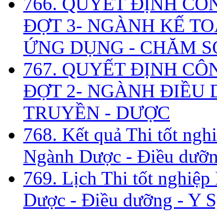
766. QUYẾT ĐỊNH CÔ
ĐỢT 3- NGÀNH KẾ TO
ỨNG DỤNG - CHĂM S
767. QUYẾT ĐỊNH CÔ
ĐỢT 2- NGÀNH ĐIỀU D
TRUYỀN - DƯỢC
768. Kết quả Thi tốt ngh
Ngành Dược - Điều dưỡng
769. Lịch Thi tốt nghiệ
Dược - Điều dưỡng - Y S