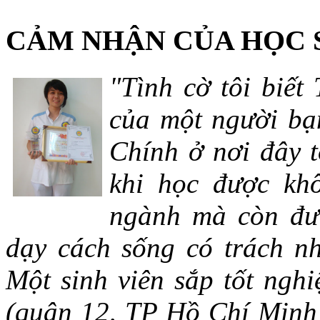
CẢM NHẬN CỦA HỌC 
"Tình cờ tôi biết
của một người bạn
Chính ở nơi đây t
khi học được khô
ngành mà còn đượ
dạy cách sống có trách n
Một sinh viên sắp tốt ng
(quận 12, TP Hồ Chí Minh)