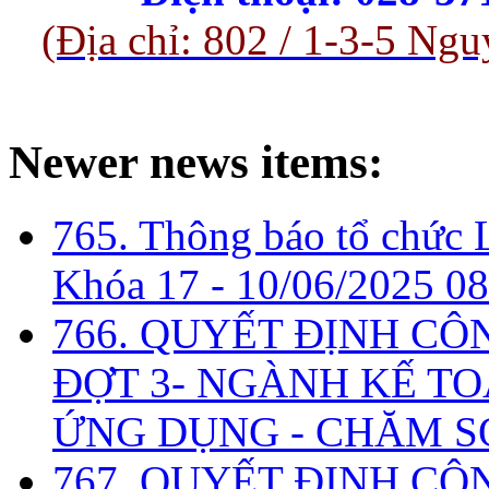
(Địa chỉ: 802 / 1-3-5 
Newer news items:
765. Thông báo tổ chức 
Khóa 17 -
10/06/2025 08
766. QUYẾT ĐỊNH CÔ
ĐỢT 3- NGÀNH KẾ TO
ỨNG DỤNG - CHĂM S
767. QUYẾT ĐỊNH CÔ