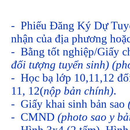
 -
Phiếu Đăng Ký Dự Tuyển
nhận của địa phương hoặ
-
Bằng tốt nghiệp/Giấy ch
đối tượng tuyển sinh) (pho
-
Học bạ lớp 10,11,12 đối
11, 12(
nộp bản chính)
.
-
Giấy khai sinh bản sao 
-
CMND 
(photo sao y bả
-
Hình 3x4 (2 tấm), Hình