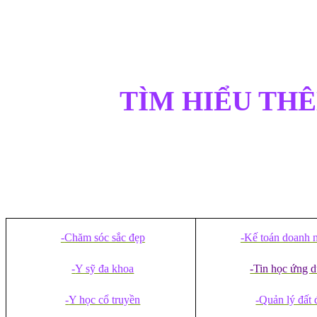
TÌM HIỂU TH
-
Chăm sóc sắc đẹp
-Kế toán doanh 
-
Y sỹ đa khoa
-Tin học ứng 
-
Y học cổ truyền
-Quản lý đất 