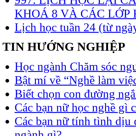
KHOÁ 8 VÀ CÁC LỚP
Lịch học tuần 24 (từ ngà
TIN HƯỚNG NGHIỆP
Học ngành Chăm sóc ngườ
Bật mí về “Nghề làm việc
Biết chọn con đường ngắ
Các bạn nữ học nghề gì 
Các bạn nữ tính tình dịu
ngành gì?