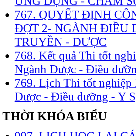
ỨNG DỤNG - CHĂM S
767. QUYẾT ĐỊNH CÔ
ĐỢT 2- NGÀNH ĐIỀU D
TRUYỀN - DƯỢC
768. Kết quả Thi tốt ngh
Ngành Dược - Điều dưỡng
769. Lịch Thi tốt nghiệ
Dược - Điều dưỡng - Y S
THỜI KHÓA BIỂU
997. LỊCH HỌC LẠI C