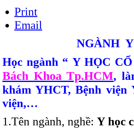
Print
Email
NGÀNH Y
Học ngành “
Y HỌC CỔ
Bách Khoa Tp.HCM
, l
khám YHCT, Bệnh viện 
viện
,…
1.Tên ngành, nghề:
Y học c