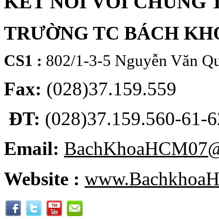
KẾT NỐI VỚI CHÚNG 
TRƯỜNG TC BÁCH KH
CS1 :
802/1-3-5 Nguyễn Văn Qu
Fax:
(028)37.159.559
ĐT:
(028)37.159.560-61-62
Email:
BachKhoaHCM07@
Website :
www.BachkhoaH