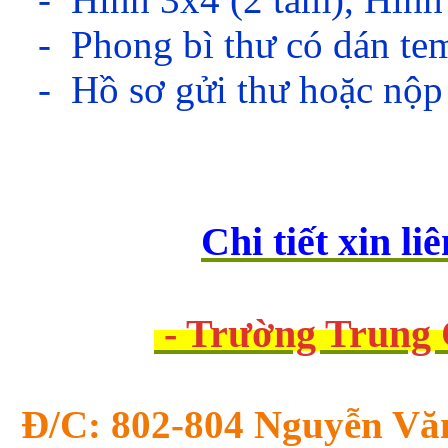
-
Phong bì thư có dán tem
-
Hồ sơ gửi thư hoặc nộp t
Chi tiết xin li
 - Trường Trun
Đ/C: 802-804 Nguyễn Vă