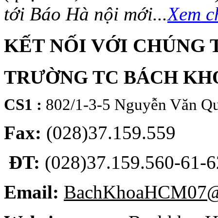
tới Báo Hà nội mới...
Xem ch
KẾT NỐI VỚI CHÚNG 
TRƯỜNG TC BÁCH KH
CS1 :
802/1-3-5 Nguyễn Văn Qu
Fax:
(028)37.159.559
ĐT:
(028)37.159.560-61-62
Email:
BachKhoaHCM07@