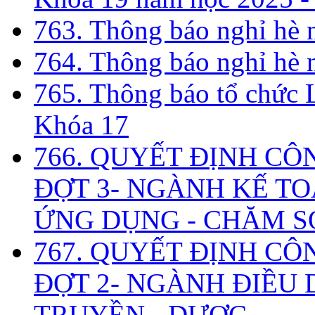
763. Thông báo nghỉ hè
764. Thông báo nghỉ hè
765. Thông báo tổ chức 
Khóa 17
766. QUYẾT ĐỊNH CÔ
ĐỢT 3- NGÀNH KẾ TO
ỨNG DỤNG - CHĂM S
767. QUYẾT ĐỊNH CÔ
ĐỢT 2- NGÀNH ĐIỀU D
TRUYỀN - DƯỢC