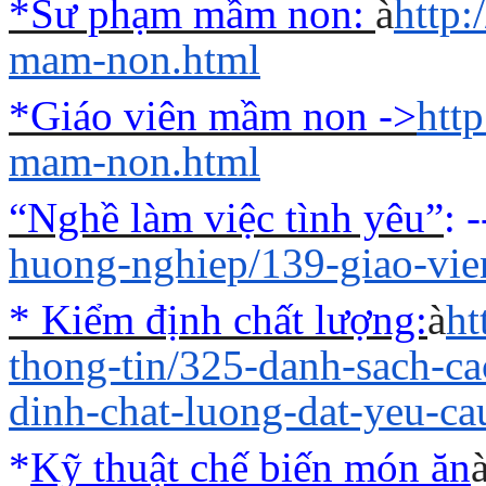
*Sư phạm mầm non:
à
http
mam-non.html
*Giáo viên mầm non ->
htt
mam-non.html
“Nghề làm việc tình yêu”
: 
huong-nghiep/139-giao-vi
* Kiểm định chất lượng:
à
ht
thong-tin/325-danh-sach-c
dinh-chat-luong-dat-yeu-ca
*
Kỹ thuật chế biến món ăn