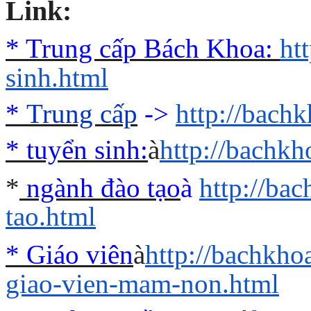
Link:
* Trung cấp Bách Khoa:
ht
sinh.html
*
Trung cấp
->
http://bach
*
tuyển sinh:
à
http://bachk
*
ngành đào tạo
à
http://ba
tao.html
* Giáo viên
à
http://bachkho
giao-vien-mam-non.html