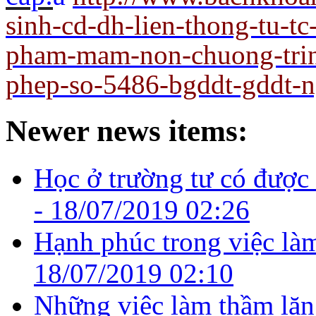
sinh-cd-dh-lien-thong-tu-t
pham-mam-non-chuong-trin
phep-so-5486-bgddt-gddt-
Newer news items:
Học ở trường tư có được
-
18/07/2019 02:26
Hạnh phúc trong việc là
18/07/2019 02:10
Những việc làm thầm lặng