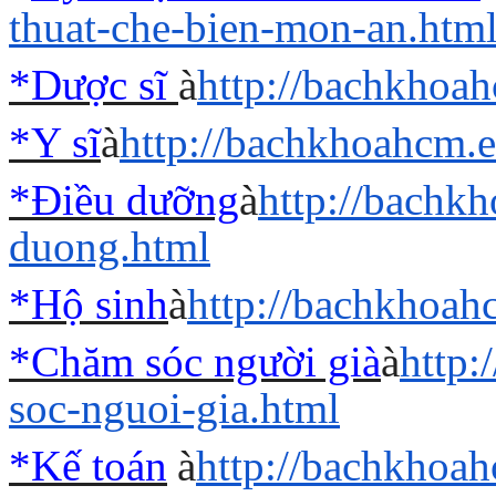
thuat-che-bien-mon-an.htm
*Dược sĩ
à
http://bachkhoa
*Y sĩ
à
http://bachkhoahcm.e
*Điều dưỡng
à
http://bachk
duong.html
*Hộ sinh
à
http://bachkhoah
*Chăm sóc người già
à
http
soc-nguoi-gia.html
*Kế toán
à
http://bachkhoah