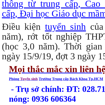
thông từ trung cấp
,
Cao 
cấp
,
Đại học Giáo dục mầm 
Điều kiện
tuyển sinh
của 
năm), rớt tốt nghiệp THP
(học 3,0 năm). Thời gian
ngày 15/9/19, đợt 3 ngày 1
Mọi thắc mắc xin liên h
Phòng
Tuyển sinh
Trường Trung cấp Bách Khoa Tp.HCM
- Trụ sở chính: ĐT: 028.
nóng: 0936 606364