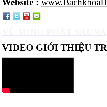
Website :
www.BachkhoaH
VŨ MINH PHÁT SAUNA
VIDEO GIỚI THIỆU 