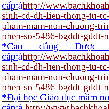
cấp:
à
http://www.bachkhoah
sinh-cd-dh-lien-thong-tu-t
pham-mam-non-chuong-trin
phep-so-5486-bgddt-gddt-
*Cao đẳng Dược 
cấp:
à
http://www.bachkhoah
sinh-cd-dh-lien-thong-tu-t
pham-mam-non-chuong-trin
phep-so-5486-bgddt-gddt-
*Đại học Giáo dục mầm non
cấp:
à
http://www.bachkhoa