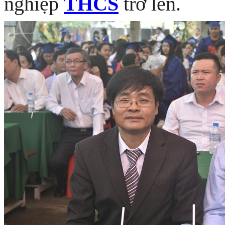
nghiệp
THCS
trở lên
.