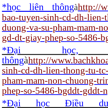
*học liên thông
http://
à
bao-tuyen-sinh-cd-dh-lien-
duong-va-su-pham-mam-non
gd-dt-giay-phep-so-5486-b
*Đại học,
thông
à
http://www.bachkho
sinh-cd-dh-lien-thong-tu-t
pham-mam-non-chuong-trin
phep-so-5486-bgddt-gddt-
*Đại học Điều dư