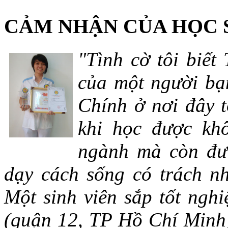
CẢM NHẬN CỦA HỌC 
"Tình cờ tôi biết
của một người bạn
Chính ở nơi đây t
khi học được khô
ngành mà còn đượ
dạy cách sống có trách n
Một sinh viên sắp tốt ng
(quận 12, TP Hồ Chí Minh)