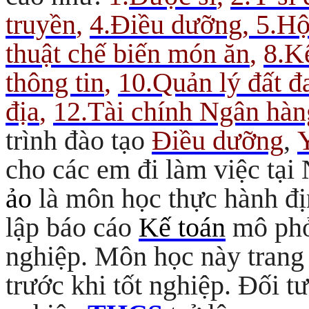
truyền
,
4.Điều dưỡng, 5.Hộ
thuật chế biến món ăn
,
8
.K
thông tin
,
10.Quản lý đất đ
địa
,
12.Tài chính Ngân hàn
trình đào tạo
Điều dưỡng
,
Y
cho các em đi làm việc t
ảo
là môn học thực hành địn
lập báo cáo
Kế toán
mô phỏn
nghiệp. Môn học này trang 
trước khi tốt nghiệp. Đối t