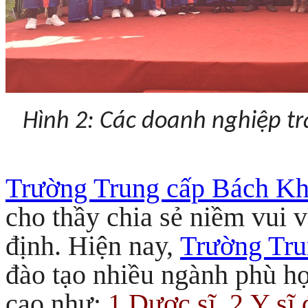
Hình 2: Các doanh nghiệp tr
Trường Trung cấp Bách 
cho thầy chia sẻ niềm vui 
định. Hiện nay,
Trường Tr
đào tạo nhiều ngành phù h
cao như:
1.
Dược sĩ
,
2.Y sĩ