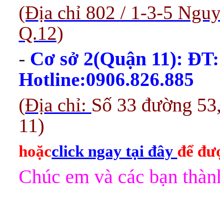
(Địa chỉ 802 / 1-3-5 Ng
Q.12)
-
Cơ sở 2(Quận 11):
ĐT:
Hotline:0906.826.885
(
Địa chỉ:
Số 33 đường 53
11)
hoặc
click ngay tại đây
để đượ
Chúc em và các bạn thành