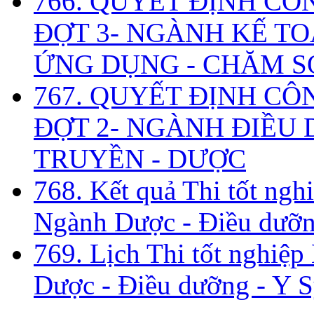
766. QUYẾT ĐỊNH CÔ
ĐỢT 3- NGÀNH KẾ TO
ỨNG DỤNG - CHĂM S
767. QUYẾT ĐỊNH CÔ
ĐỢT 2- NGÀNH ĐIỀU D
TRUYỀN - DƯỢC
768. Kết quả Thi tốt ngh
Ngành Dược - Điều dưỡng
769. Lịch Thi tốt nghiệ
Dược - Điều dưỡng - Y S