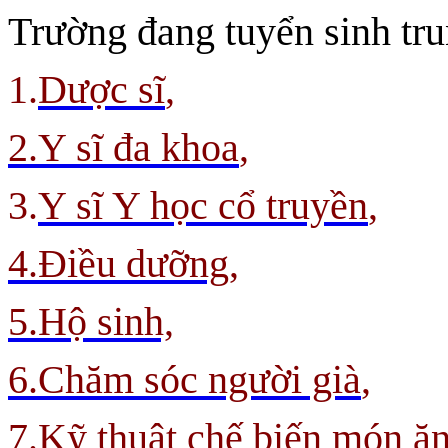
Trường đang tuyển sinh tr
1.
Dược sĩ
,
2.Y sĩ đa khoa
,
3.
Y sĩ Y học cổ truyền
,
4.Điều dưỡng,
5.Hộ sinh,
6.Chăm sóc người già
,
7.
Kỹ thuật chế biến món ă