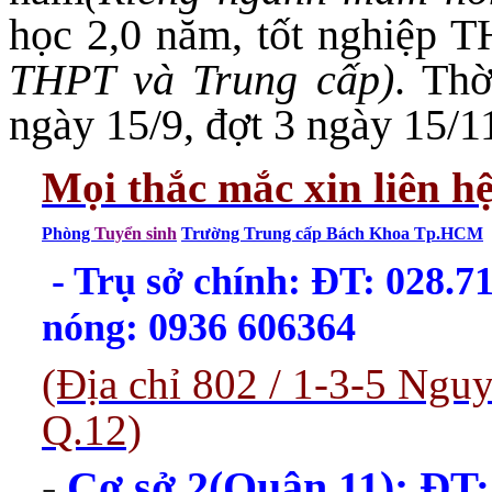
học 2,0 năm, tốt nghiệp 
THPT và Trung cấp)
. Th
ngày 15/9, đợt 3 ngày 15/1
Mọi thắc mắc xin liên h
Phòng
Tuyển sinh
Trường Trung cấp Bách Khoa Tp.HCM
- Trụ sở chính: ĐT: 028.
nóng: 0936 606364
(Địa chỉ 802 / 1-3-5 Ng
Q.12)
-
Cơ sở 2(Quận 11):
ĐT: