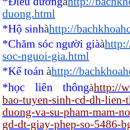
*Điều dưỡng
à
http://bachk
duong.html
*Hộ sinh
à
http://bachkhoah
*Chăm sóc người già
à
http
soc-nguoi-gia.html
*Kế toán
à
http://bachkhoah
*học liên thông
http://
à
bao-tuyen-sinh-cd-dh-lien-
duong-va-su-pham-mam-non
gd-dt-giay-phep-so-5486-b