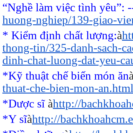
“Nghề làm việc tình yêu”
: 
huong-nghiep/139-giao-vi
* Kiểm định chất lượng:
à
ht
thong-tin/325-danh-sach-c
dinh-chat-luong-dat-yeu-ca
*Kỹ thuật chế biến món ăn
thuat-che-bien-mon-an.htm
*Dược sĩ
à
http://bachkhoa
*Y sĩ
à
http://bachkhoahcm.e