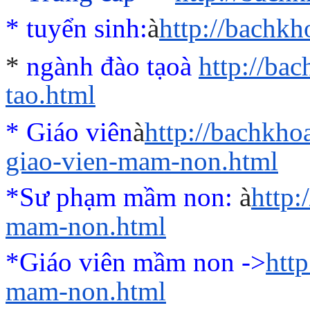
*
tuyển sinh:
à
http://bachk
*
ngành đào tạo
à
http://ba
tao.html
* Giáo viên
à
http://bachkho
giao-vien-mam-non.html
*Sư phạm mầm non:
à
http
mam-non.html
*Giáo viên mầm non ->
htt
mam-non.html