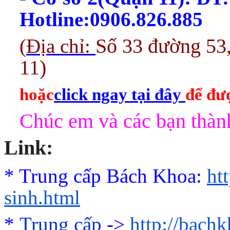
Hotline:0906.826.885
(
Địa chỉ:
Số 33 đường 53
11)
hoặc
click ngay tại đây
để đượ
Chúc em và các bạn thành
Link:
* Trung cấp Bách Khoa:
ht
sinh.html
*
Trung cấp
->
http://bach