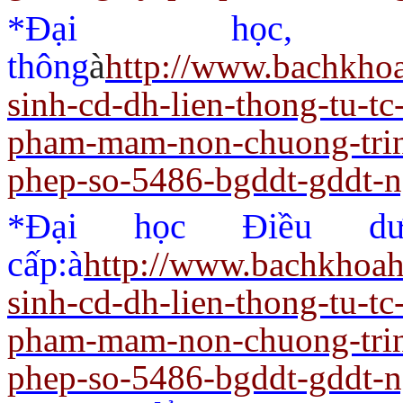
*Đại học,
thông
à
http://www.bachkho
sinh-cd-dh-lien-thong-tu-t
pham-mam-non-chuong-trin
phep-so-5486-bgddt-gddt-
*Đại học Điều dư
cấp:
à
http://www.bachkhoah
sinh-cd-dh-lien-thong-tu-t
pham-mam-non-chuong-trin
phep-so-5486-bgddt-gddt-