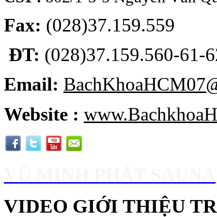
Fax:
(028)37.159.559
ĐT:
(028)37.159.560-61-62
Email:
BachKhoaHCM07@
Website :
www.BachkhoaH
VŨ MINH PHÁT SAUNA
VIDEO GIỚI THIỆU 