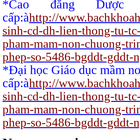
*Cao đẳng Dược 
cấp:
à
http://www.bachkhoah
sinh-cd-dh-lien-thong-tu-t
pham-mam-non-chuong-trin
phep-so-5486-bgddt-gddt-
*Đại học Giáo dục mầm non
cấp:
à
http://www.bachkhoah
sinh-cd-dh-lien-thong-tu-t
pham-mam-non-chuong-trin
phep-so-5486-bgddt-gddt-