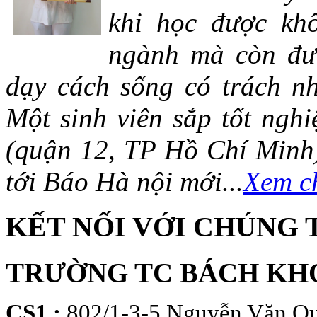
khi học được khô
ngành mà còn đượ
dạy cách sống có trách n
Một sinh viên sắp tốt ng
(quận 12, TP Hồ Chí Minh)
tới Báo Hà nội mới...
Xem ch
KẾT NỐI VỚI CHÚNG 
TRƯỜNG TC BÁCH KH
CS1 :
802/1-3-5 Nguyễn Văn Qu