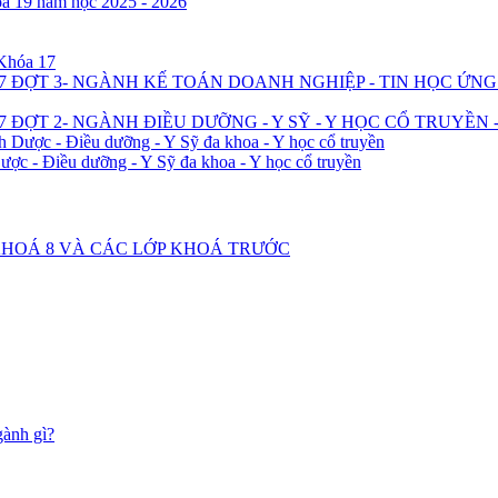
óa 19 năm học 2025 - 2026
 Khóa 17
7 ĐỢT 3- NGÀNH KẾ TOÁN DOANH NGHIỆP - TIN HỌC ỨN
 ĐỢT 2- NGÀNH ĐIỀU DƯỠNG - Y SỸ - Y HỌC CỔ TRUYỀN 
h Dược - Điều dưỡng - Y Sỹ đa khoa - Y học cổ truyền
ược - Điều dưỡng - Y Sỹ đa khoa - Y học cổ truyền
2 KHOÁ 8 VÀ CÁC LỚP KHOÁ TRƯỚC
gành gì?