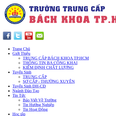
Trang Chủ
Giới Thiệu
TRUNG CẤP BÁCH KHOA TP.HCM
THÔNG TIN BA CÔNG KHAI
KIỂM ĐỊNH CHẤT LƯỢNG
Tuyển Sinh
TRUNG CẤP
SƠ CẤP - THƯỜNG XUYÊN
Tuyển Sinh ĐH-CĐ
Ngành Đào Tạo
Tin Tức
Báo Viết Về Trường
Tin Hướng Nghiệp
Tin Hoạt Động
Học tập