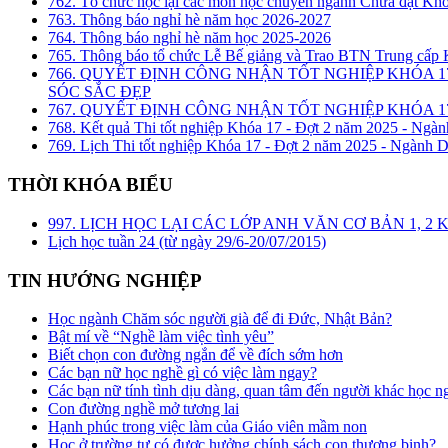
762. Tổ chức học lại các môn học chuyên ngành Chưa đạt Kh
763. Thông báo nghỉ hè năm học 2026-2027
764. Thông báo nghỉ hè năm học 2025-2026
765. Thông báo tổ chức Lễ Bế giảng và Trao BTN Trung cấp
766. QUYẾT ĐỊNH CÔNG NHẬN TỐT NGHIỆP KHÓA 1
SÓC SẮC ĐẸP
767. QUYẾT ĐỊNH CÔNG NHẬN TỐT NGHIỆP KHÓA 17
768. Kết quả Thi tốt nghiệp Khóa 17 - Đợt 2 năm 2025 - Ngàn
769. Lịch Thi tốt nghiệp Khóa 17 - Đợt 2 năm 2025 - Ngành D
THỜI KHÓA BIỂU
997. LỊCH HỌC LẠI CÁC LỚP ANH VĂN CƠ BẢN 1, 
Lịch học tuần 24 (từ ngày 29/6-20/07/2015)
TIN HƯỚNG NGHIỆP
Học ngành Chăm sóc người già để đi Đức, Nhật Bản?
Bật mí về “Nghề làm việc tình yêu”
Biết chọn con đường ngắn để về đích sớm hơn
Các bạn nữ học nghề gì có việc làm ngay?
Các bạn nữ tính tình dịu dàng, quan tâm đến người khác học n
Con đường nghề mở tương lai
Hạnh phúc trong việc làm của Giáo viên mầm non
Học ở trường tư có được hưởng chính sách con thương binh?