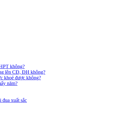
 THPT không?
hông lên CĐ, ĐH không?
ức khoẻ được không?
 mấy năm?
 đua xuất sắc