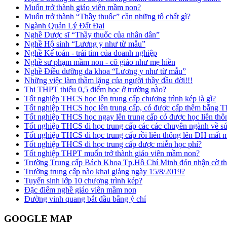
Muốn trở thành giáo viên mầm non?
Muốn trở thành “Thầy thuốc” cần những tố chất gì?
Ngành Quản Lý Đất Đai
Nghề Dược sĩ “Thầy thuốc của nhân dân”
Nghề Hộ sinh “Lương y như từ mẫu”
Nghề Kế toán - trái tim của doanh nghiệp
Nghề sư phạm mầm non - cô giáo như mẹ hiền
Nghề Điều dưỡng đa khoa “Lương y như từ mẫu”
Những việc làm thầm lặng của người thầy đầu đời!!!
Thi THPT thiếu 0,5 điểm học ở trường nào?
Tốt nghiệp THCS học lên trung cấp chương trình kép là gì?
Tốt nghiệp THCS học lên trung cấp, có được cấp thêm bằng
Tốt nghiệp THCS học ngay lên trung cấp có được học liên t
Tốt nghiệp THCS đi học trung cấp các các chuyên ngành về s
Tốt nghiệp THCS đi học trung cấp rồi liên thông lên ĐH mất
Tốt nghiệp THCS đi học trung cấp được miễn học phí?
Tốt nghiệp THPT muốn trở thành giáo viên mầm non?
Trường Trung cấp Bách Khoa Tp.Hồ Chí Minh đón nhận cờ thi
Trường trung cấp nào khai giảng ngày 15/8/2019?
Tuyển sinh lớp 10 chương trình kép?
Đặc điểm nghề giáo viên mầm non
Đường vinh quang bắt đầu bằng ý chí
GOOGLE MAP