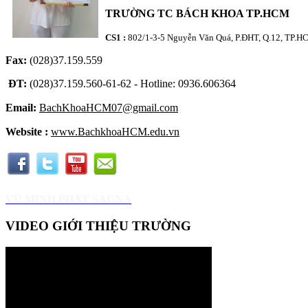
TRƯỜNG TC BÁCH KHOA TP.HCM
CS1 :
802/1-3-5 Nguyễn Văn Quá, P.ĐHT, Q.12, TP.
Fax:
(028)37.159.559
ĐT:
(028)37.159.560-61-62 - Hotline: 0936.606364
Email:
BachKhoaHCM07@gmail.com
Website :
www.BachkhoaHCM.edu.vn
VŨ MINH PHÁT SAUNA
VIDEO GIỚI THIỆU TRƯỜNG