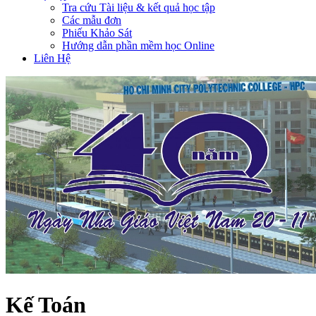
Tra cứu Tài liệu & kết quả học tập
Các mẫu đơn
Phiếu Khảo Sát
Hướng dẫn phần mềm học Online
Liên Hệ
Kế Toán