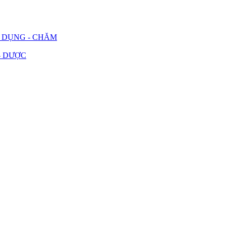
G DỤNG - CHĂM
- DƯỢC