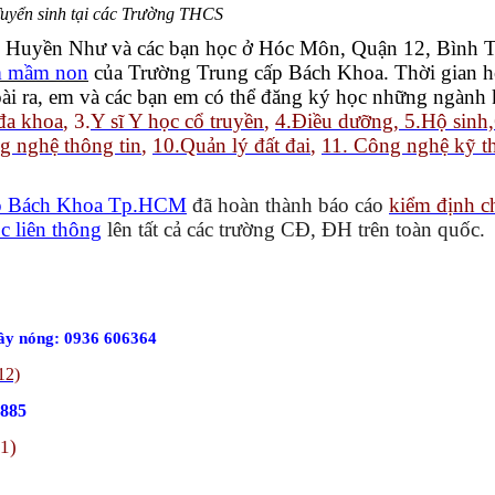
uyển sinh tại các Trường THCS
ạn Huyền Như và các bạn học ở Hóc Môn, Quận 12, Bình T
m mầm non
của Trường Trung cấp Bách Khoa. Thời gian họ
oài ra, em và các bạn em có thể đăng ký học những ngành
 đa khoa
, 3.
Y sĩ Y học cổ truyền
,
4.Điều dưỡng, 5.Hộ sinh,
g nghệ thông tin
,
10.Quản lý đất đai
,
11. Công nghệ kỹ th
ấp Bách Khoa Tp.HCM
đã hoàn thành báo cáo
kiểm định c
c liên thông
lên tất cả các trường CĐ, ĐH trên toàn quốc.
ây nóng: 0936 606364
12)
.885
11)