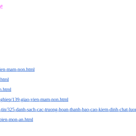
ề!
vien-mam-non.html
.html
n.html
nghiep/139-giao-vien-mam-non.html
g-tin/325-danh-sach-cac-truong-hoan-thanh-bao-cao-kiem-dinh-chat-luo
-bien-mon-an.html