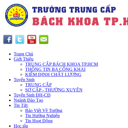
Trang Chủ
Giới Thiệu
TRUNG CẤP BÁCH KHOA TP.HCM
THÔNG TIN BA CÔNG KHAI
KIỂM ĐỊNH CHẤT LƯỢNG
Tuyển Sinh
TRUNG CẤP
SƠ CẤP - THƯỜNG XUYÊN
Tuyển Sinh ĐH-CĐ
Ngành Đào Tạo
Tin Tức
Báo Viết Về Trường
Tin Hướng Nghiệp
Tin Hoạt Động
Học tập