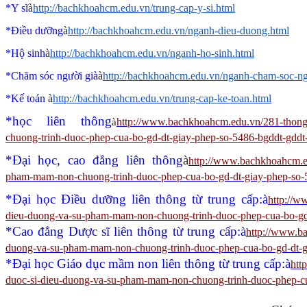
*Y sĩ
à
http://bachkhoahcm.edu.vn/trung-cap-y-si.html
*Điều dưỡng
à
http://bachkhoahcm.edu.vn/nganh-dieu-duong.html
*Hộ sinh
à
http://bachkhoahcm.edu.vn/nganh-ho-sinh.html
*Chăm sóc người già
à
http://bachkhoahcm.edu.vn/nganh-cham-soc-ng
*Kế toán
à
http://bachkhoahcm.edu.vn/trung-cap-ke-toan.html
*học liên thông
http://www.bachkhoahcm.edu.vn/281-thong-
à
chuong-trinh-duoc-phep-cua-bo-gd-dt-giay-phep-so-5486-bgddt-gdd
*Đại học, cao đẳng liên thông
à
http://www.bachkhoahcm.ed
pham-mam-non-chuong-trinh-duoc-phep-cua-bo-gd-dt-giay-phep-so-
*Đại học Điều dưỡng liên thông từ trung cấp:
à
http://w
dieu-duong-va-su-pham-mam-non-chuong-trinh-duoc-phep-cua-bo-gd
*Cao đẳng Dược sĩ liên thông từ trung cấp:
à
http://www.ba
duong-va-su-pham-mam-non-chuong-trinh-duoc-phep-cua-bo-gd-dt-g
*Đại học Giáo dục mầm non liên thông từ trung cấp:
à
htt
duoc-si-dieu-duong-va-su-pham-mam-non-chuong-trinh-duoc-phep-cu