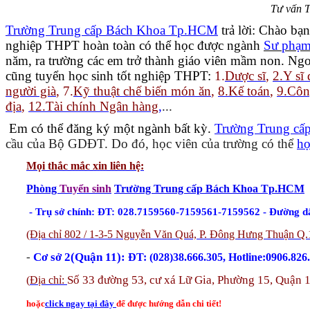
Tư vấn T
Trường Trung cấp Bách Khoa Tp.HCM
trả lời: Chào b
nghiệp THPT hoàn toàn có thể học được ngành
Sư phạ
năm, ra trường các em trở thành giáo viên mầm non. Ng
cũng tuyển học sinh tốt nghiệp THPT:
1.
Dược sĩ
,
2.Y sĩ
người già
,
7.
Kỹ thuật chế biến món ăn
,
8
.Kế toán
,
9.
Côn
địa
,
12.Tài chính Ngân hàng
,
...
Em có thể đăng ký một ngành bất kỳ.
Trường Trung c
cầu của Bộ GDĐT. Do đó, học viên của trường có thể
họ
Mọi thắc mắc xin liên hệ
:
Phòng
Tuyển sinh
Trường Trung cấp Bách Khoa Tp.HCM
- Trụ sở chính: ĐT: 028.7159560-7159561-7159562 - Đường d
(Địa chỉ 802 / 1-3-5 Nguyễn Văn Quá, P. Đông Hưng Thuận Q.
-
Cơ sở 2(Quận 11):
ĐT: (028)38.666.305, Hotline:0906.826
Số 33 đường 53, cư xá Lữ Gia, Phường 15, Quận 
(
Địa chỉ:
hoặc
click ngay tại đây
để được hướng dẫn chi tiết!