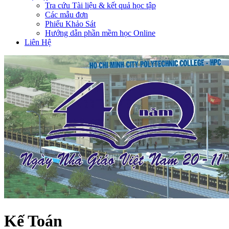
Tra cứu Tài liệu & kết quả học tập
Các mẫu đơn
Phiếu Khảo Sát
Hướng dẫn phần mềm học Online
Liên Hệ
Kế Toán