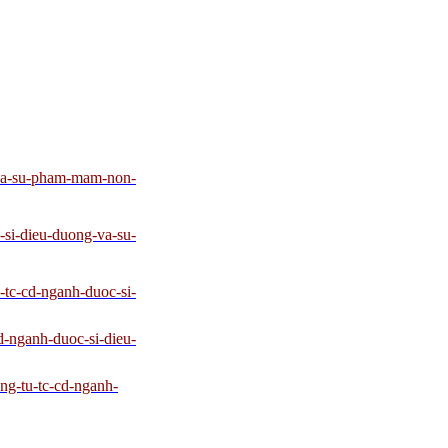
-va-su-pham-mam-non-
-si-dieu-duong-va-su-
-tc-cd-nganh-duoc-si-
d-nganh-duoc-si-dieu-
ng-tu-tc-cd-nganh-