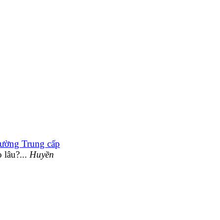
ường Trung cấp
lâu?...
Huyền