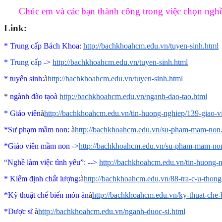
Chúc em và các bạn thành công trong việc chọn ngh
Link:
* Trung cấp Bách Khoa:
http://bachkhoahcm.edu.vn/tuyen-sinh.html
*
Trung cấp
->
http://bachkhoahcm.edu.vn/tuyen-sinh.html
*
tuyển sinh:
à
http://bachkhoahcm.edu.vn/tuyen-sinh.html
*
ngành đào tạo
à
http://bachkhoahcm.edu.vn/nganh-dao-tao.html
* Giáo viên
à
http://bachkhoahcm.edu.vn/tin-huong-nghiep/139-giao-
*Sư phạm mầm non:
à
http://bachkhoahcm.edu.vn/su-pham-mam-non
*Giáo viên mầm non ->
http://bachkhoahcm.edu.vn/su-pham-mam-no
“Nghề làm việc tình yêu”
: -->
http://bachkhoahcm.edu.vn/tin-huong-
* Kiểm định chất lượng:
à
http://bachkhoahcm.edu.vn/88-tra-c-u-thon
*Kỹ thuật chế biến món ăn
à
http://bachkhoahcm.edu.vn/ky-thuat-che
*Dược sĩ
à
http://bachkhoahcm.edu.vn/nganh-duoc-si.html