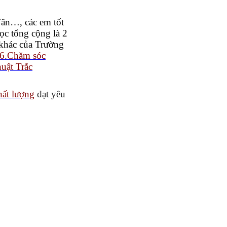
ân…, các em tốt
c tổng cộng là 2
 khác của Trường
6.Chăm sóc
uật Trắc
hất lượng
đạt yêu