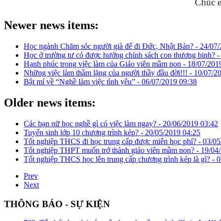
Chúc e
Newer news items:
Học ngành Chăm sóc người già để đi Đức, Nhật Bản? -
24/07/
Học ở trường tư có được hưởng chính sách con thương binh? 
Hạnh phúc trong việc làm của Giáo viên mầm non -
18/07/201
Những việc làm thầm lặng của người thầy đầu đời!!! -
10/07/2
Bật mí về “Nghề làm việc tình yêu” -
06/07/2019 09:38
Older news items:
Các bạn nữ học nghề gì có việc làm ngay? -
20/06/2019 03:42
Tuyển sinh lớp 10 chương trình kép? -
20/05/2019 04:25
Tốt nghiệp THCS đi học trung cấp được miễn học phí? -
03/05
Tốt nghiệp THPT muốn trở thành giáo viên mầm non? -
19/04
Tốt nghiệp THCS học lên trung cấp chương trình kép là gì? -
0
Prev
Next
THÔNG BÁO - SỰ KIỆN