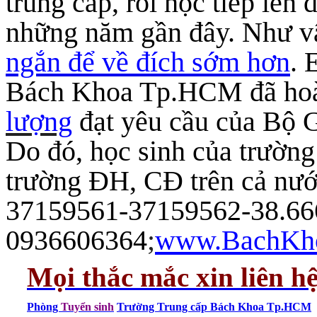
trung cấp, rồi học tiếp lên
những năm gần đây. Như vậ
ngắn để về đích sớm hơn
. 
Bách Khoa Tp.HCM đã ho
lượng
đạt yêu cầu của Bộ G
Do đó, học sinh của trường
trường ĐH, CĐ trên cả nướ
37159561-37159562-38.66
0936606364
;
www.BachKh
Mọi thắc mắc xin liên h
Phòng
Tuyển sinh
Trường Trung cấp Bách Khoa Tp.HCM