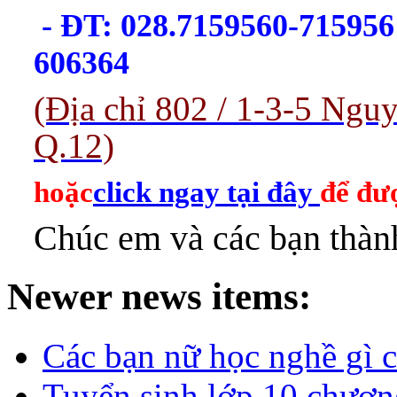
- ĐT: 028.7159560-715956
606364
(Địa chỉ 802 / 1-3-5 Ng
Q.12)
hoặc
click ngay tại đây
để đượ
Chúc em và các bạn thành
Newer news items:
Các bạn nữ học nghề gì c
Tuyển sinh lớp 10 chươn