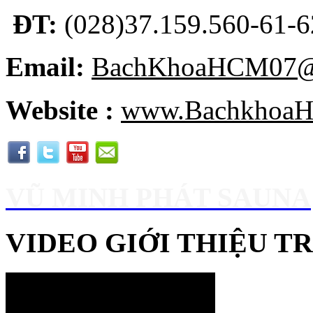
ĐT:
(028)37.159.560-61-62
Email:
BachKhoaHCM07@
Website :
www.BachkhoaH
VŨ MINH PHÁT SAUNA
VIDEO GIỚI THIỆU 