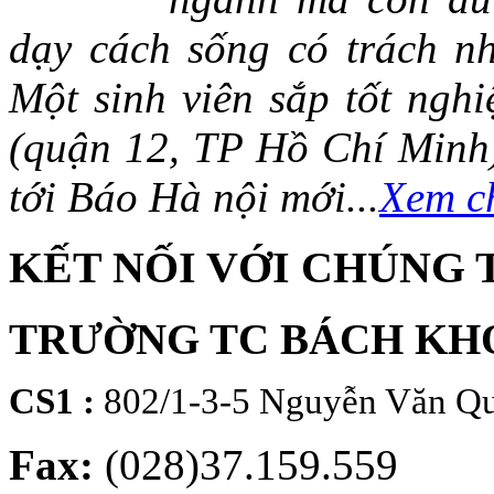
dạy cách sống có trách n
Một sinh viên sắp tốt ng
(quận 12, TP Hồ Chí Minh)
tới Báo Hà nội mới...
Xem ch
KẾT NỐI VỚI CHÚNG 
TRƯỜNG TC BÁCH KH
CS1 :
802/1-3-5 Nguyễn Văn Qu
Fax:
(028)37.159.559