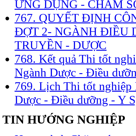
ỨNG DỤNG - CHĂM S
767. QUYẾT ĐỊNH CÔ
ĐỢT 2- NGÀNH ĐIỀU D
TRUYỀN - DƯỢC
768. Kết quả Thi tốt ngh
Ngành Dược - Điều dưỡng
769. Lịch Thi tốt nghiệ
Dược - Điều dưỡng - Y S
TIN HƯỚNG NGHIỆP