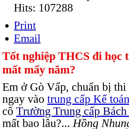
Hits: 107288
Print
Email
Tốt nghiệp THCS đi học t
mất mấy năm?
Em ở Gò Vấp, chuẩn bị thi
ngay vào
trung cấp Kế toá
cô
T
rường Trung cấp Bác
mất bao lâu?...
Hồng Nhung