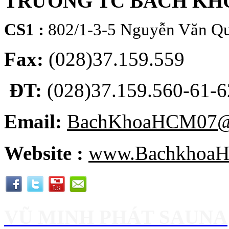
TRƯỜNG TC BÁCH KH
CS1 :
802/1-3-5 Nguyễn Văn Qu
Fax:
(028)37.159.559
ĐT:
(028)37.159.560-61-62
Email:
BachKhoaHCM07@
Website :
www.BachkhoaH
VŨ MINH PHÁT SAUNA