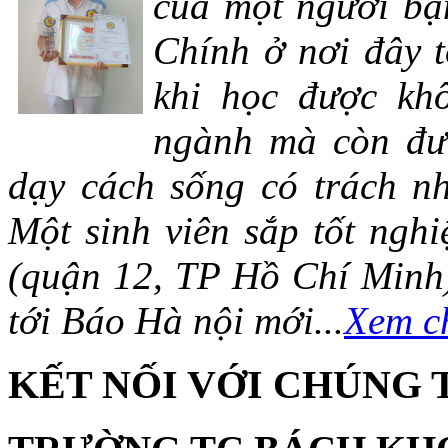
của một người bạn
Chính ở nơi đây t
khi học được khô
ngành mà còn đượ
dạy cách sống có trách n
Một sinh viên sắp tốt ng
(quận 12, TP Hồ Chí Minh)
tới Báo Hà nội mới...
Xem ch
KẾT NỐI VỚI CHÚNG 