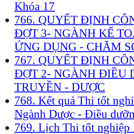
Khóa 17
766. QUYẾT ĐỊNH CÔ
ĐỢT 3- NGÀNH KẾ TO
ỨNG DỤNG - CHĂM S
767. QUYẾT ĐỊNH CÔ
ĐỢT 2- NGÀNH ĐIỀU D
TRUYỀN - DƯỢC
768. Kết quả Thi tốt ngh
Ngành Dược - Điều dưỡng
769. Lịch Thi tốt nghiệ