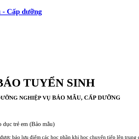
u - Cấp dưỡng
BÁO TUYỂN SINH
BẢO MẪU, CẤP DƯỠNG
 DƯỠNG NGHIỆP VỤ
c trẻ em (Bảo mẫu)
bảo lưu điểm các học phần khi học chuyển tiếp lên trung 