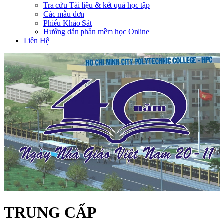
Tra cứu Tài liệu & kết quả học tập
Các mẫu đơn
Phiếu Khảo Sát
Hướng dẫn phần mềm học Online
Liên Hệ
TRUNG CẤP