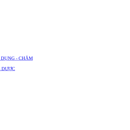
G DỤNG - CHĂM
- DƯỢC