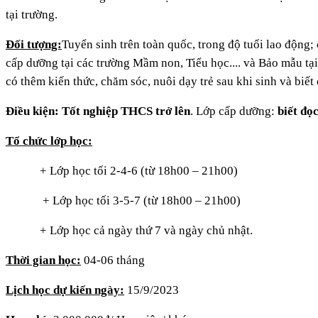
tại trường.
Đối tượng:
Tuyển sinh trên toàn quốc, trong độ tuổi lao động; 
cấp dưỡng tại các trường Mầm non, Tiểu học.... và Bảo mẫu tạ
có thêm kiến thức, chăm sóc, nuôi dạy trẻ sau khi sinh và biế
Điều kiện:
Tốt nghiệp THCS trở lên
. Lớp cấp dưỡng:
biết đọc
Tổ chức lớp học:
+ Lớp học tối 2-4-6 (từ 18h00 – 21h00)
+ Lớp học tối 3-5-7 (từ 18h00 – 21h00)
+ Lớp học cả ngày thứ 7 và ngày chủ nhật.
Thời gian học:
04-06 tháng
Lịch học dự kiến ngày:
15/9/2023