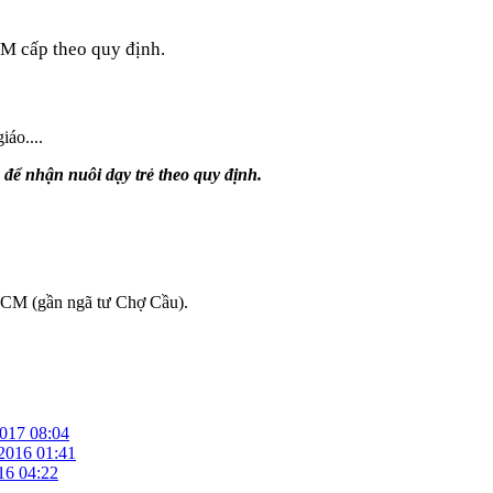
M cấp theo quy định.
áo....
 để nhận nuôi dạy trẻ theo quy định.
CM (gần ngã tư Chợ Cầu).
2017 08:04
2016 01:41
16 04:22