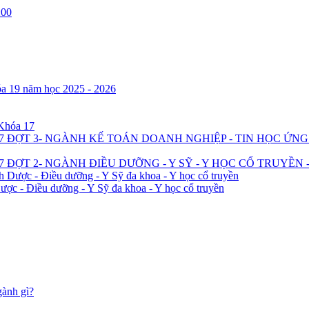
:00
óa 19 năm học 2025 - 2026
 Khóa 17
7 ĐỢT 3- NGÀNH KẾ TOÁN DOANH NGHIỆP - TIN HỌC ỨN
 ĐỢT 2- NGÀNH ĐIỀU DƯỠNG - Y SỸ - Y HỌC CỔ TRUYỀN 
h Dược - Điều dưỡng - Y Sỹ đa khoa - Y học cổ truyền
ược - Điều dưỡng - Y Sỹ đa khoa - Y học cổ truyền
gành gì?