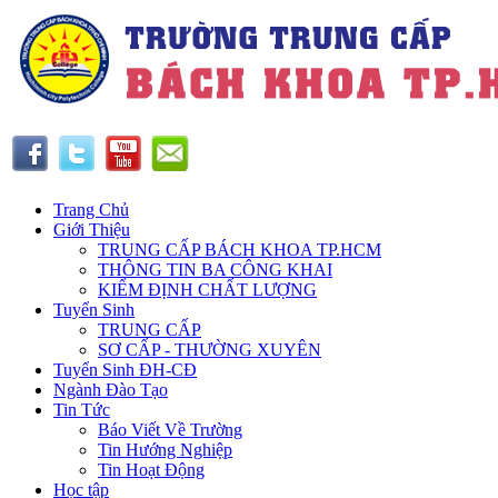
Trang Chủ
Giới Thiệu
TRUNG CẤP BÁCH KHOA TP.HCM
THÔNG TIN BA CÔNG KHAI
KIỂM ĐỊNH CHẤT LƯỢNG
Tuyển Sinh
TRUNG CẤP
SƠ CẤP - THƯỜNG XUYÊN
Tuyển Sinh ĐH-CĐ
Ngành Đào Tạo
Tin Tức
Báo Viết Về Trường
Tin Hướng Nghiệp
Tin Hoạt Động
Học tập