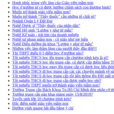
Hạnh phúc trong việc làm của Giáo viên mầm non
Học ở trường tư có được hưởng chính sách con thương binh?
Muốn trở thành giáo viên mầm non?
Muốn trở thành “Thầy thuốc” cần những tố chất gì?
Ngành Quản Lý Đất Đai
Nghề Dược sĩ “Thầy thuốc của nhân dân”
Nghề Hộ sinh “Lương y như từ mẫu”
Nghề Kế toán - trái tim của doanh nghiệp
Nghề sư phạm mầm non - cô giáo như mẹ hiền
Nghề Điều dưỡng đa khoa “Lương y như từ mẫu”
Những việc làm thầm lặng của người thầy đầu đời!!!
Thi THPT thiếu 0,5 điểm học ở trường nào?
Tốt nghiệp THCS học lên trung cấp chương trình kép là gì?
Tốt nghiệp THCS học lên trung cấp, có được cấp thêm bằng
Tốt nghiệp THCS học ngay lên trung cấp có được học liên t
Tốt nghiệp THCS đi học trung cấp các các chuyên ngành về s
Tốt nghiệp THCS đi học trung cấp rồi liên thông lên ĐH mất
Tốt nghiệp THCS đi học trung cấp được miễn học phí?
Tốt nghiệp THPT muốn trở thành giáo viên mầm non?
Trường Trung cấp Bách Khoa Tp.Hồ Chí Minh đón nhận cờ thi
Trường trung cấp nào khai giảng ngày 15/8/2019?
Tuyển sinh lớp 10 chương trình kép?
Đặc điểm nghề giáo viên mầm non
Đường vinh quang bắt đầu bằng ý chí