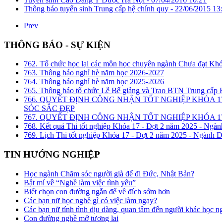
Thông báo tuyển sinh Trung cấp hệ chính quy -
22/06/2015 13
Prev
THÔNG BÁO - SỰ KIỆN
762. Tổ chức học lại các môn học chuyên ngành Chưa đạt Kh
763. Thông báo nghỉ hè năm học 2026-2027
764. Thông báo nghỉ hè năm học 2025-2026
765. Thông báo tổ chức Lễ Bế giảng và Trao BTN Trung cấp
766. QUYẾT ĐỊNH CÔNG NHẬN TỐT NGHIỆP KHÓA 1
SÓC SẮC ĐẸP
767. QUYẾT ĐỊNH CÔNG NHẬN TỐT NGHIỆP KHÓA 17
768. Kết quả Thi tốt nghiệp Khóa 17 - Đợt 2 năm 2025 - Ngàn
769. Lịch Thi tốt nghiệp Khóa 17 - Đợt 2 năm 2025 - Ngành D
TIN HƯỚNG NGHIỆP
Học ngành Chăm sóc người già để đi Đức, Nhật Bản?
Bật mí về “Nghề làm việc tình yêu”
Biết chọn con đường ngắn để về đích sớm hơn
Các bạn nữ học nghề gì có việc làm ngay?
Các bạn nữ tính tình dịu dàng, quan tâm đến người khác học n
Con đường nghề mở tương lai