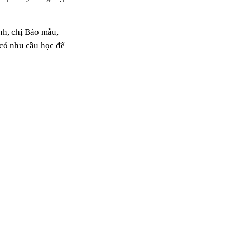
anh, chị Bảo mẫu,
 có nhu cầu học để