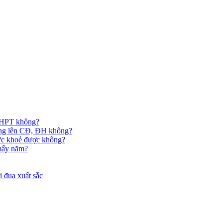
 THPT không?
hông lên CĐ, ĐH không?
ức khoẻ được không?
 mấy năm?
 đua xuất sắc