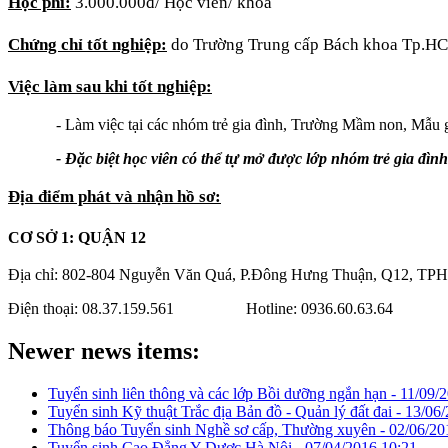
Học phí:
3.000.000đ/ Học viên/ khóa
Chứng chỉ tốt nghiệp:
do Trường Trung cấp Bách khoa Tp.HC
Việc làm sau khi tốt nghiệp:
- Làm việc tại các nhóm trẻ gia đình, Trường Mầm non, Mẫu gi
- Đặc biệt học viên có thể tự mở được lớp nhóm trẻ gia đình
Địa điểm phát và nhận hồ sơ:
CƠ SỞ 1: QUẬN 12
Địa chỉ: 802-804 Nguyễn Văn Quá, P.Đông Hưng Thuận, Q12, TPH
Điện thoại: 08.37.159.561 Hotline: 0936.60.63.64
Newer news items:
Tuyển sinh liên thông và các lớp Bồi dưỡng ngắn hạn -
11/09/
Tuyển sinh Kỹ thuật Trắc địa Bản đồ - Quản lý đất đai -
13/06/
Thông báo Tuyển sinh Nghề sơ cấp, Thường xuyên -
02/06/20
Tuyển sinh Cao Đẳng Y Dược Hà Nội -
07/04/2016 10:21