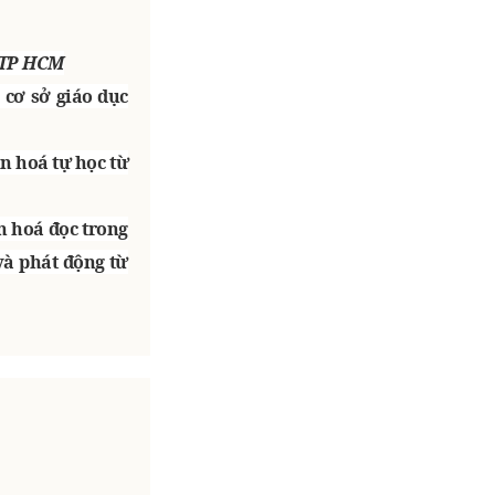
D TP HCM
 cơ sở giáo dục
n hoá tự học từ
n hoá đọc trong
và phát động từ