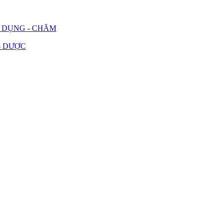
G DỤNG - CHĂM
- DƯỢC