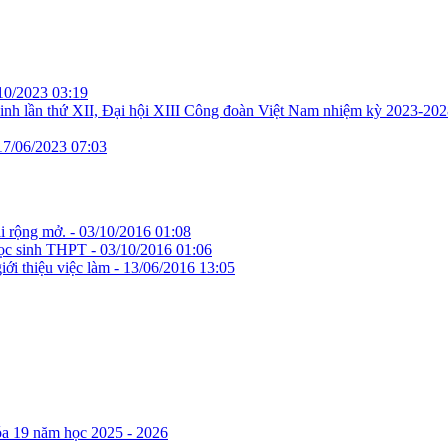
10/2023 03:19
nh lần thứ XII, Đại hội XIII Công đoàn Việt Nam nhiệm kỳ 2023-202
17/06/2023 07:03
i rộng mở. -
03/10/2016 01:08
học sinh THPT -
03/10/2016 01:06
ới thiệu việc làm -
13/06/2016 13:05
óa 19 năm học 2025 - 2026