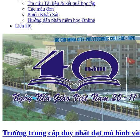
Tra cứu Tài liệu & kết quả học tập
Các mẫu đơn
Phiếu Khảo Sát
Hướng dẫn phần mềm học Online
Liên Hệ
Trường trung cấp duy nhất đạt mô hình vă