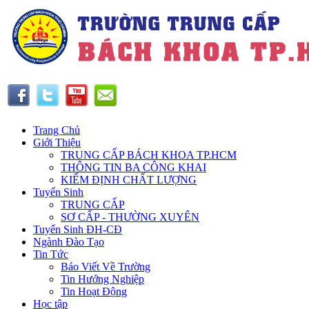
Trang Chủ
Giới Thiệu
TRUNG CẤP BÁCH KHOA TP.HCM
THÔNG TIN BA CÔNG KHAI
KIỂM ĐỊNH CHẤT LƯỢNG
Tuyển Sinh
TRUNG CẤP
SƠ CẤP - THƯỜNG XUYÊN
Tuyển Sinh ĐH-CĐ
Ngành Đào Tạo
Tin Tức
Báo Viết Về Trường
Tin Hướng Nghiệp
Tin Hoạt Động
Học tập