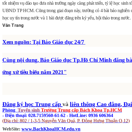
tốt nhiệm vụ đào tạo đưa nhà trường ngày càng phát triển, tỷ lệ học sin
UBND TP HCM. Cũng trong giai đoạn này, trường có 4 bài báo nghiên cứu 
học uy tín trong nước và 1 bài được đăng trên kỷ yếu, hội thảo trong nước.
Vân Trang
Xem nguồn:
Tại
Báo Giáo dục 24/7
Cùng nội dung, Báo Giáo dục Tp.Hồ Chí Minh đăng bà
ứng xử tiêu biểu năm 2021"
Đăng ký học Trung cấp
và
liên thông Cao đẳng, Đạ
Phòng
Tuyển sinh
Trường Trung cấp Bách Khoa Tp.HCM
- Điện thoại: 028.7159560-61-62 - HotLine: 0936 606364
(Địa chỉ: 802 / 1-3-5 Nguyễn Văn Quá, P. Đông Hưng Thuận Q.12)
WebSite:
www.BachKhoaHCM.edu.vn