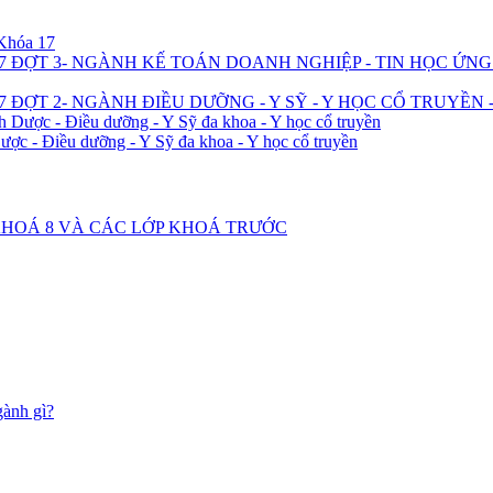
 Khóa 17
7 ĐỢT 3- NGÀNH KẾ TOÁN DOANH NGHIỆP - TIN HỌC ỨN
 ĐỢT 2- NGÀNH ĐIỀU DƯỠNG - Y SỸ - Y HỌC CỔ TRUYỀN 
h Dược - Điều dưỡng - Y Sỹ đa khoa - Y học cổ truyền
ược - Điều dưỡng - Y Sỹ đa khoa - Y học cổ truyền
2 KHOÁ 8 VÀ CÁC LỚP KHOÁ TRƯỚC
gành gì?