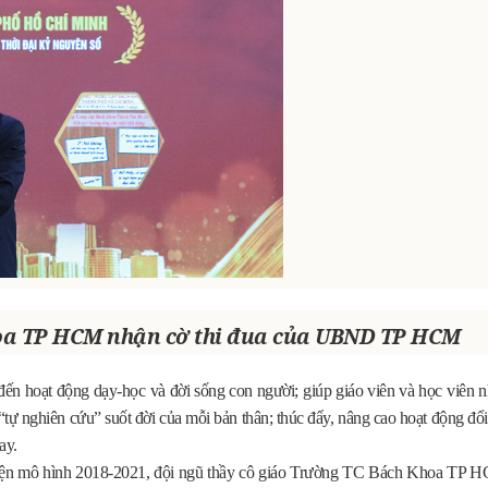
hoa TP HCM nhận cờ thi đua của UBND TP HCM
u đến hoạt động dạy-học và đời sống con người; giúp giáo viên và học viên 
 “tự nghiên cứu” suốt đời của mỗi bản thân; thúc đẩy, nâng cao hoạt động đ
ay.
c hiện mô hình 2018-2021, đội ngũ thầy cô giáo Trường TC Bách Khoa TP 