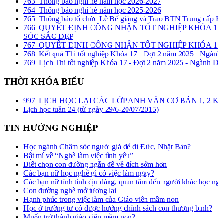
763. Thông báo nghỉ hè năm học 2026-2027
764. Thông báo nghỉ hè năm học 2025-2026
765. Thông báo tổ chức Lễ Bế giảng và Trao BTN Trung cấp
766. QUYẾT ĐỊNH CÔNG NHẬN TỐT NGHIỆP KHÓA 1
SÓC SẮC ĐẸP
767. QUYẾT ĐỊNH CÔNG NHẬN TỐT NGHIỆP KHÓA 17
768. Kết quả Thi tốt nghiệp Khóa 17 - Đợt 2 năm 2025 - Ngàn
769. Lịch Thi tốt nghiệp Khóa 17 - Đợt 2 năm 2025 - Ngành D
THỜI KHÓA BIỂU
997. LỊCH HỌC LẠI CÁC LỚP ANH VĂN CƠ BẢN 1, 
Lịch học tuần 24 (từ ngày 29/6-20/07/2015)
TIN HƯỚNG NGHIỆP
Học ngành Chăm sóc người già để đi Đức, Nhật Bản?
Bật mí về “Nghề làm việc tình yêu”
Biết chọn con đường ngắn để về đích sớm hơn
Các bạn nữ học nghề gì có việc làm ngay?
Các bạn nữ tính tình dịu dàng, quan tâm đến người khác học n
Con đường nghề mở tương lai
Hạnh phúc trong việc làm của Giáo viên mầm non
Học ở trường tư có được hưởng chính sách con thương binh?
Muốn trở thành giáo viên mầm non?