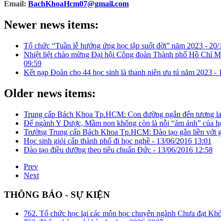
Email:
BachKhoaHcm07@gmail.com
Newer news items:
Tổ chức “Tuần lễ hưởng ứng học tập suốt đời” năm 2023 -
20/
Nhiệt liệt chào mừng Đại hội Công đoàn Thành phố Hồ Chí Mi
09:59
Kết nạp Đoàn cho 44 học sinh là thanh niên ưu tú năm 2023 -
Older news items:
​Trung cấp Bách Khoa Tp.HCM: Con đường ngắn đến tương la
​Để ngành Y Dược, Mầm non không còn là nỗi “ám ảnh” của 
Trường Trung cấp Bách Khoa Tp.HCM: Đào tạo gắn liền với gi
Học sinh giỏi cấp thành phố đi học nghề -
13/06/2016 13:01
Đào tạo điều dưỡng theo tiêu chuẩn Đức -
13/06/2016 12:58
Prev
Next
THÔNG BÁO - SỰ KIỆN
762. Tổ chức học lại các môn học chuyên ngành Chưa đạt Kh