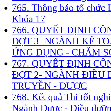
765. Thông báo tổ chức 
Khóa 17
766. QUYẾT ĐỊNH CÔ
ĐỢT 3- NGÀNH KẾ TO
ỨNG DỤNG - CHĂM S
767. QUYẾT ĐỊNH CÔ
ĐỢT 2- NGÀNH ĐIỀU D
TRUYỀN - DƯỢC
768. Kết quả Thi tốt ngh
Ngành Dược - Điều dưỡng