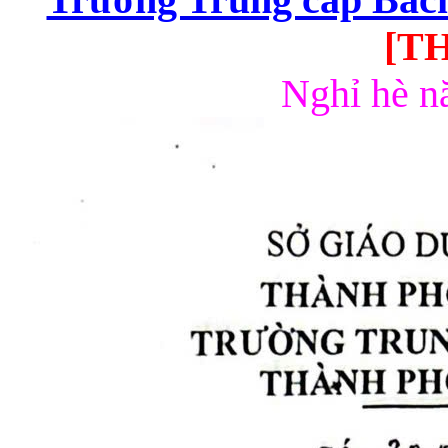
[T
Nghỉ hè n