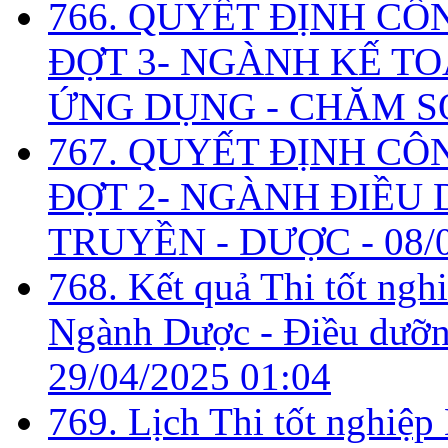
766. QUYẾT ĐỊNH CÔ
ĐỢT 3- NGÀNH KẾ TO
ỨNG DỤNG - CHĂM S
767. QUYẾT ĐỊNH CÔ
ĐỢT 2- NGÀNH ĐIỀU D
TRUYỀN - DƯỢC -
08/
768. Kết quả Thi tốt ngh
Ngành Dược - Điều dưỡng
29/04/2025 01:04
769. Lịch Thi tốt nghiệ