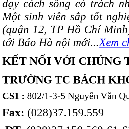
dạy cách sống có trách n
Một sinh viên sắp tốt ng
(quận 12, TP Hồ Chí Minh)
tới Báo Hà nội mới...
Xem ch
KẾT NỐI VỚI CHÚNG 
TRƯỜNG TC BÁCH KH
CS1 :
802/1-3-5 Nguyễn Văn Qu
Fax:
(028)37.159.559