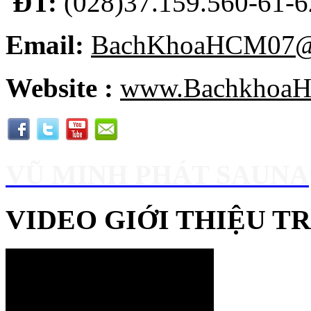
ĐT:
(028)37.159.560-61-62
Email:
BachKhoaHCM07@
Website :
www.BachkhoaH
VŨ MINH PHÁT SAUNA
VIDEO GIỚI THIỆU 