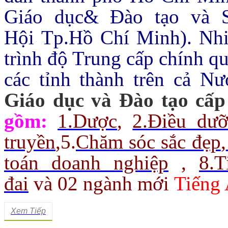
Giáo dục& Đào tạo và 
Hội Tp.Hồ Chí Minh).
Nhi
trình độ Trung cấp chính q
các tỉnh thành trên cả Nư
Giáo dục và Đào tạo cấp
gồm:
1.Dược
,
2.Điều dư
truyền
,
5.
Chăm sóc sắc đẹp
,
toán doanh nghiệp
,
8.
đai
và 02 ngành mới
Tiếng 
Xem Tiếp