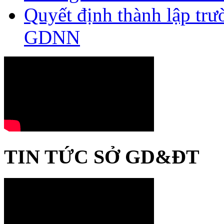
Quyết định thành lập tr
GDNN
TIN TỨC SỞ GD&ĐT