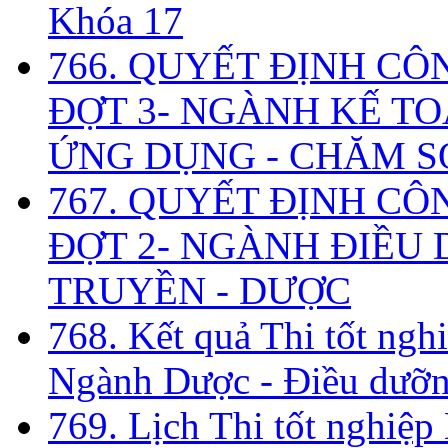
Khóa 17
766. QUYẾT ĐỊNH CÔ
ĐỢT 3- NGÀNH KẾ TO
ỨNG DỤNG - CHĂM S
767. QUYẾT ĐỊNH CÔ
ĐỢT 2- NGÀNH ĐIỀU D
TRUYỀN - DƯỢC
768. Kết quả Thi tốt ngh
Ngành Dược - Điều dưỡng
769. Lịch Thi tốt nghiệ