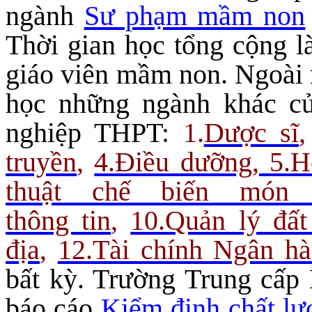
ngành
Sư phạm mầm non
Thời gian học tổng cộng l
giáo viên mầm non. Ngoài 
học những ngành khác củ
nghiệp THPT:
1.
Dược sĩ
truyền
,
4.Điều dưỡng, 5.H
thuật chế biến món
thông tin
,
10.Quản lý đất
địa
,
12.Tài chính Ngân h
bất kỳ. Trường Trung cấ
báo cáo
Kiểm định chất lư