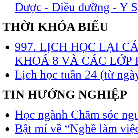
Dược - Điều dưỡng - Y S
THỜI KHÓA BIỂU
997. LỊCH HỌC LẠI C
KHOÁ 8 VÀ CÁC LỚP
Lịch học tuần 24 (từ ngà
TIN HƯỚNG NGHIỆP
Học ngành Chăm sóc ngườ
Bật mí về “Nghề làm việc