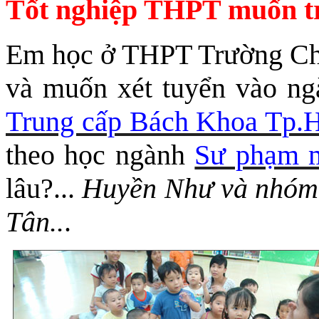
Tốt nghiệp THPT muốn tr
Em học ở THPT Trường Chin
và muốn xét tuyển vào 
Trung cấp Bách Khoa Tp
theo học ngành
Sư phạm 
lâu?...
Huyền Như và nhóm 
Tân..
.