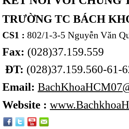
KẾT NỐI VỚI CHÚNG 
TRƯỜNG TC BÁCH KH
CS1 :
802/1-3-5 Nguyễn Văn Qu
Fax:
(028)37.159.559
ĐT:
(028)37.159.560-61-62
Email:
BachKhoaHCM07@
Website :
www.BachkhoaH