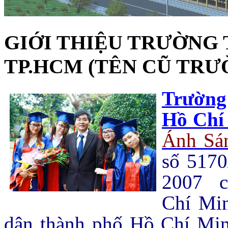
GIỚI THIỆU TRƯỜNG
TP.HCM (TÊN CŨ TRƯ
Trường
Hồ Chí
Ánh Sá
số 517
2007 c
Chí Mi
dân thành phố Hồ Chí Minh