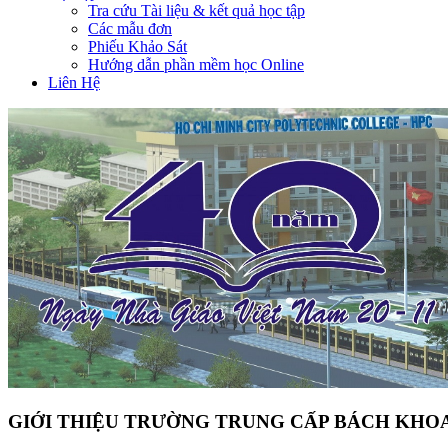
Tra cứu Tài liệu & kết quả học tập
Các mẫu đơn
Phiếu Khảo Sát
Hướng dẫn phần mềm học Online
Liên Hệ
GIỚI THIỆU TRƯỜNG TRUNG CẤP BÁCH KHOA