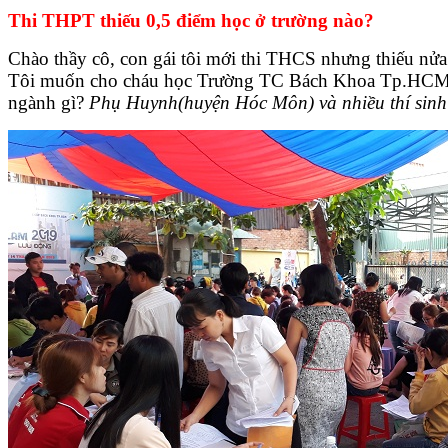
Thi THPT thiếu 0,5 điểm học ở trường nào?
Chào thầy cô, con gái tôi mới thi THCS nhưng thiếu n
Tôi muốn cho cháu học Trường TC Bách Khoa Tp.HCM, t
ngành gì?
Phụ Huynh(huyện Hóc Môn) và nhiều thí sinh