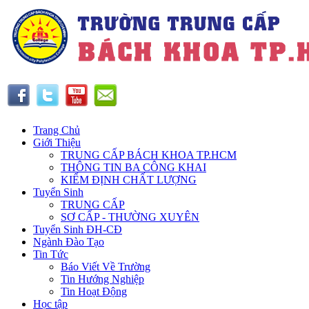
Trang Chủ
Giới Thiệu
TRUNG CẤP BÁCH KHOA TP.HCM
THÔNG TIN BA CÔNG KHAI
KIỂM ĐỊNH CHẤT LƯỢNG
Tuyển Sinh
TRUNG CẤP
SƠ CẤP - THƯỜNG XUYÊN
Tuyển Sinh ĐH-CĐ
Ngành Đào Tạo
Tin Tức
Báo Viết Về Trường
Tin Hướng Nghiệp
Tin Hoạt Động
Học tập