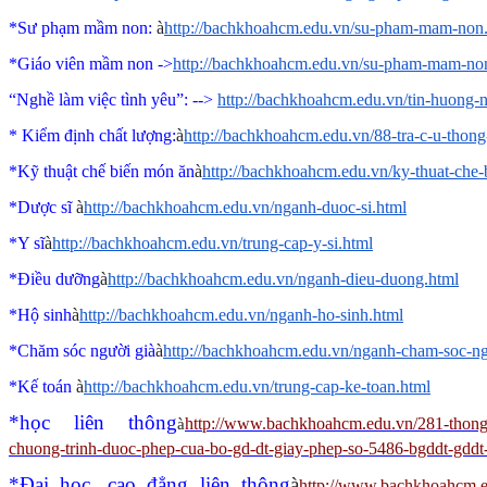
*Sư phạm mầm non:
à
http://bachkhoahcm.edu.vn/su-pham-mam-non
*Giáo viên mầm non ->
http://bachkhoahcm.edu.vn/su-pham-mam-no
“Nghề làm việc tình yêu”
: -->
http://bachkhoahcm.edu.vn/tin-huong-
* Kiểm định chất lượng:
à
http://bachkhoahcm.edu.vn/88-tra-c-u-thon
*Kỹ thuật chế biến món ăn
à
http://bachkhoahcm.edu.vn/ky-thuat-che
*Dược sĩ
à
http://bachkhoahcm.edu.vn/nganh-duoc-si.html
*Y sĩ
à
http://bachkhoahcm.edu.vn/trung-cap-y-si.html
*Điều dưỡng
à
http://bachkhoahcm.edu.vn/nganh-dieu-duong.html
*Hộ sinh
à
http://bachkhoahcm.edu.vn/nganh-ho-sinh.html
*Chăm sóc người già
à
http://bachkhoahcm.edu.vn/nganh-cham-soc-ng
*Kế toán
à
http://bachkhoahcm.edu.vn/trung-cap-ke-toan.html
*học liên thông
http://www.bachkhoahcm.edu.vn/281-thong-
à
chuong-trinh-duoc-phep-cua-bo-gd-dt-giay-phep-so-5486-bgddt-gdd
*Đại học, cao đẳng liên thông
à
http://www.bachkhoahcm.ed