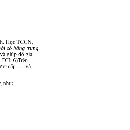
inh. Học TCCN,
ới có bằng trung
và giúp đỡ gia
, ĐH; 6)Trên
được cấp .… và
g như: