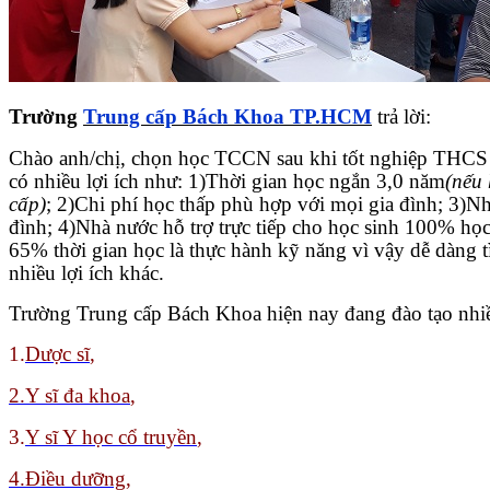
Trường
Trung cấp Bách Khoa TP.HCM
trả lời:
Chào anh/chị, chọn học TCCN sau khi tốt nghiệp THCS 
có nhiều lợi ích như: 1)Thời gian học ngắn 3,0 năm
(nếu
cấp)
; 2)Chi phí học thấp phù hợp với mọi gia đình; 3)N
đình; 4)Nhà nước hỗ trợ trực tiếp cho học sinh 100% h
65% thời gian học là thực hành kỹ năng vì vậy dễ dàng 
nhiều lợi ích khác.
Trường Trung cấp Bách Khoa hiện nay đang đào tạo nhiề
1.
Dược sĩ
,
2.Y sĩ đa khoa
,
3.
Y sĩ Y học cổ truyền
,
4.Điều dưỡng,