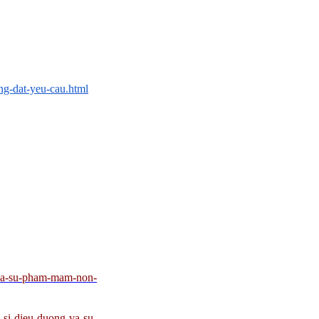
ng-dat-yeu-cau.html
-va-su-pham-mam-non-
-si-dieu-duong-va-su-