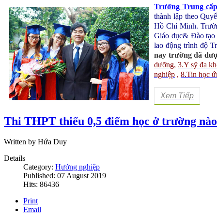
Trường Trung cấ
thành lập theo Qu
Hồ Chí Minh
. Trườ
Giáo dục& Đào tạo
lao động trình độ T
nay trường đã đượ
dưỡng
,
3.Y sỹ đa k
nghiệp
,
8.Tin học 
Xem Tiếp
Thi THPT thiếu 0,5 điểm học ở trường nà
Written by Hứa Duy
Details
Category:
Hướng nghiệp
Published: 07 August 2019
Hits: 86436
Print
Email