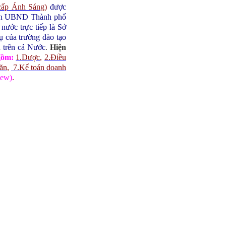
cấp Ánh Sáng
)
được
ịch UBND Thành phố
ước trực tiếp là Sở
 của trường đào tạo
h trên cả Nước
.
Hiện
gồm:
1.Dược
,
2.Điều
 ăn
,
7.Kế toán doanh
ew)
.