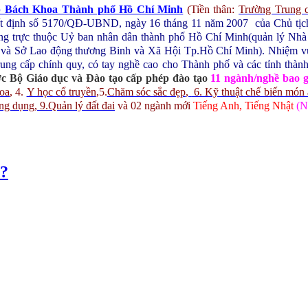
p Bách Khoa Thành phố Hồ Chí Minh
(Tiền thân:
Trường Trung 
yết định số 5170/QĐ-UBND, ngày 16 tháng 11 năm 2007 của Chủ t
ng trực thuộc Uỷ ban nhân dân thành phố Hồ Chí Minh(quản lý Nhà n
 và Sở Lao động thương Binh và Xã Hội Tp.Hồ Chí Minh).
Nhiệm vụ
rung cấp chính quy, có tay nghề cao cho Thành phố và các tỉnh thàn
c Bộ Giáo dục và Đào tạo cấp phép đào tạo
11 ngành/nghề bao 
hoa
,
4.
Y học cổ truyền
,
5.
Chăm sóc sắc đẹp
,
6. Kỹ thuật chế biến món
ứng dụng
, 9.Quản lý đất đai
và 02 ngành mới
Tiếng Anh, Tiếng Nhật
(N
o?