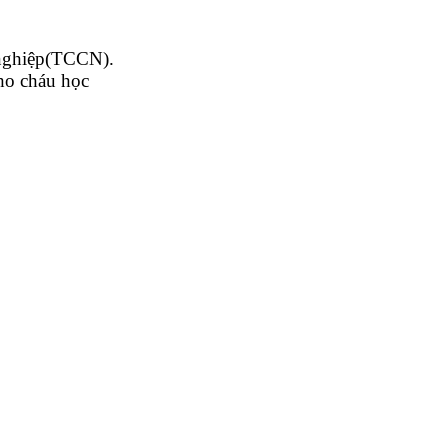
 nghiệp(TCCN).
ho cháu học