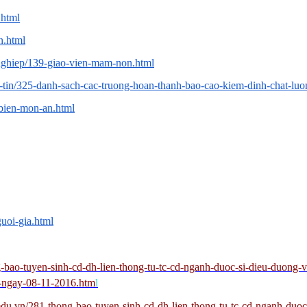
.html
n.html
nghiep/139-giao-vien-mam-non.html
g-tin/325-danh-sach-cac-truong-hoan-thanh-bao-cao-kiem-dinh-chat-luo
-bien-mon-an.html
uoi-gia.html
bao-tuyen-sinh-cd-dh-lien-thong-tu-tc-cd-nganh-duoc-si-dieu-duong
t-ngay-08-11-2016.htm
l
u.vn/281-thong-bao-tuyen-sinh-cd-dh-lien-thong-tu-tc-cd-nganh-duoc