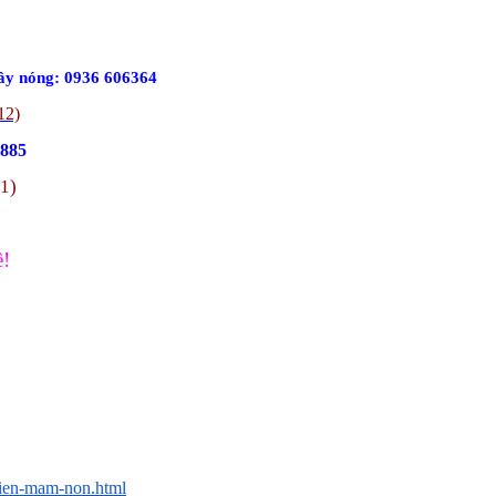
ây nóng: 0936 606364
12)
.885
11)
ề!
vien-mam-non.html