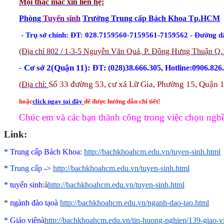
Mọi thắc mắc xin liên hệ
:
Phòng
Tuyển sinh
Trường Trung cấp Bách Khoa Tp.HCM
- Trụ sở chính: ĐT: 028.7159560-7159561-7159562 - Đường d
(Địa chỉ 802 / 1-3-5 Nguyễn Văn Quá, P. Đông Hưng Thuận Q.
-
Cơ sở 2(Quận 11):
ĐT: (028)38.666.305, Hotline:0906.826
Số 33 đường 53, cư xá Lữ Gia, Phường 15, Quận 
(
Địa chỉ:
hoặc
click ngay tại đây
để được hướng dẫn chi tiết!
Chúc em và các bạn thành công trong việc chọn ngh
Link:
* Trung cấp Bách Khoa:
http://bachkhoahcm.edu.vn/tuyen-sinh.html
*
Trung cấp
->
http://bachkhoahcm.edu.vn/tuyen-sinh.html
*
tuyển sinh:
à
http://bachkhoahcm.edu.vn/tuyen-sinh.html
*
ngành đào tạo
à
http://bachkhoahcm.edu.vn/nganh-dao-tao.html
* Giáo viên
à
http://bachkhoahcm.edu.vn/tin-huong-nghiep/139-giao-