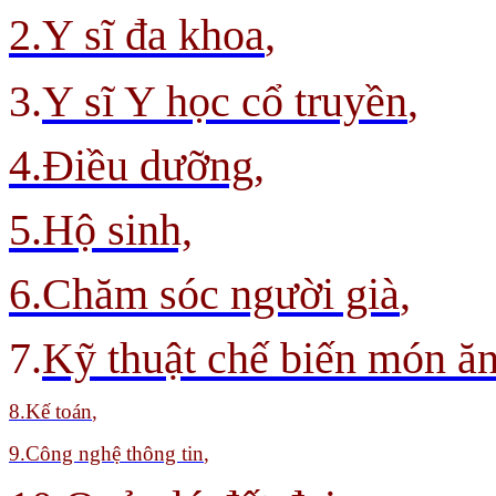
2.Y sĩ đa khoa
,
3.
Y sĩ Y học cổ truyền
,
4.Điều dưỡng,
5.Hộ sinh,
6.Chăm sóc người già
,
7.
Kỹ thuật chế biến món ă
8
.Kế toán
,
9.
Công nghệ thông tin
,