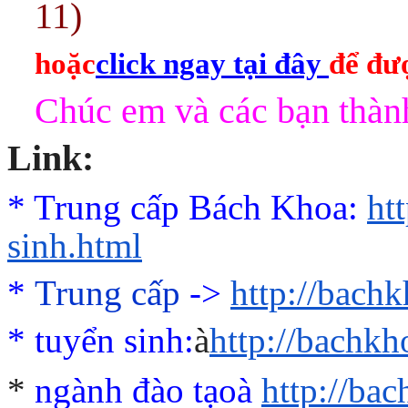
11)
hoặc
click ngay tại đây
để đượ
Chúc em và các bạn thành
Link:
* Trung cấp Bách Khoa:
ht
sinh.html
*
Trung cấp
->
http://bach
*
tuyển sinh:
à
http://bachk
*
ngành đào tạo
à
http://ba