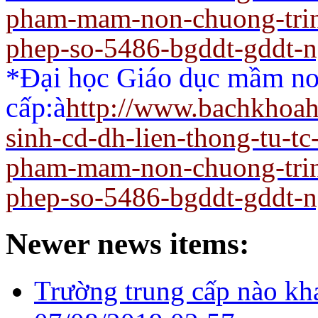
pham-mam-non-chuong-trin
phep-so-5486-bgddt-gddt-
*Đại học Giáo dục mầm non
cấp:
à
http://www.bachkhoah
sinh-cd-dh-lien-thong-tu-t
pham-mam-non-chuong-trin
phep-so-5486-bgddt-gddt-
Newer news items:
Trường trung cấp nào kh