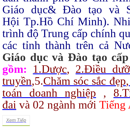
Giáo dục& Đào tạo và 
Hội Tp.Hồ Chí Minh).
Nhi
trình độ Trung cấp chính q
các tỉnh thành trên cả Nư
Giáo dục và Đào tạo cấp
gồm:
1.Dược
,
2.Điều dư
truyền
,
5.
Chăm sóc sắc đẹp
,
toán doanh nghiệp
,
8.
đai
và 02 ngành mới
Tiếng 
Xem Tiếp