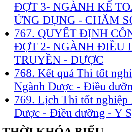
ĐỢT 3- NGÀNH KẾ TO
ỨNG DỤNG - CHĂM S
767. QUYẾT ĐỊNH CÔ
ĐỢT 2- NGÀNH ĐIỀU D
TRUYỀN - DƯỢC
768. Kết quả Thi tốt ngh
Ngành Dược - Điều dưỡng
769. Lịch Thi tốt nghiệ
Dược - Điều dưỡng - Y S
THỜI KHÓA BIỂU