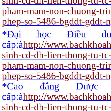
sinh-cd-dh-lien-thong-tu-t
pham-mam-non-chuong-trin
phep-so-5486-bgddt-gddt-
*Đại học Điều dư
cấp:
à
http://www.bachkhoah
sinh-cd-dh-lien-thong-tu-t
pham-mam-non-chuong-trin
phep-so-5486-bgddt-gddt-
*Cao đẳng Dược 
cấp:
à
http://www.bachkhoah
sinh-cd-dh-lien-thong-tu-t