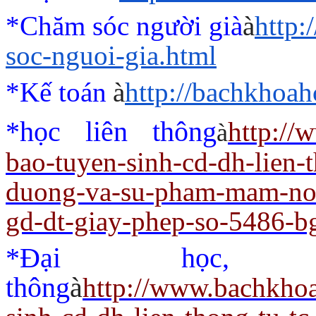
*Chăm sóc người già
à
http
soc-nguoi-gia.html
*Kế toán
à
http://bachkhoah
*học liên thông
http://
à
bao-tuyen-sinh-cd-dh-lien-
duong-va-su-pham-mam-non
gd-dt-giay-phep-so-5486-b
*Đại học,
thông
à
http://www.bachkho