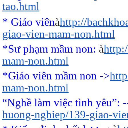
tao.html
* Giáo viên
à
http://bachkho
giao-vien-mam-non.html
*Sư phạm mầm non:
à
http
mam-non.html
*Giáo viên mầm non ->
htt
mam-non.html
“Nghề làm việc tình yêu”
: 
huong-nghiep/139-giao-vi