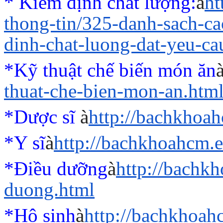
* Kiểm định chất lượng:
à
ht
thong-tin/325-danh-sach-c
dinh-chat-luong-dat-yeu-ca
*Kỹ thuật chế biến món ăn
thuat-che-bien-mon-an.htm
*Dược sĩ
à
http://bachkhoa
*Y sĩ
à
http://bachkhoahcm.e
*Điều dưỡng
à
http://bachk
duong.html
*Hộ sinh
à
http://bachkhoah