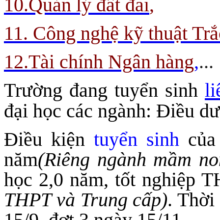
10.Quản lý đất đai
,
11. Công nghệ kỹ thuật Trắ
12.Tài chính Ngân hàng
,
...
Trường đang tuyển sinh
l
đại học các ngành: Điều 
Điều kiện
tuyển sinh
của 
năm
(Riêng ngành mầm no
học 2,0 năm, tốt nghiệp 
THPT và Trung cấp)
. Thời
15/9, đợt 3 ngày 15/11