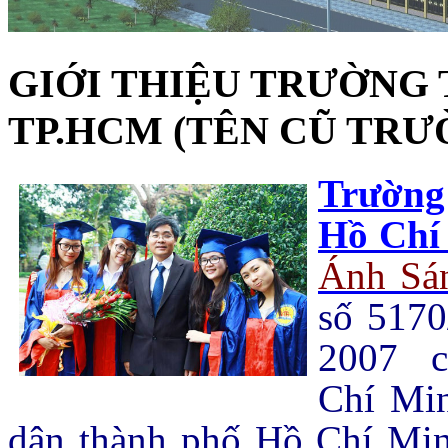
GIỚI THIỆU TRƯỜNG
TP.HCM (TÊN CŨ TRƯ
Trường
Hồ Chí
Ánh Sá
số 517
2007 c
Chí Mi
dân thành phố Hồ Chí Minh