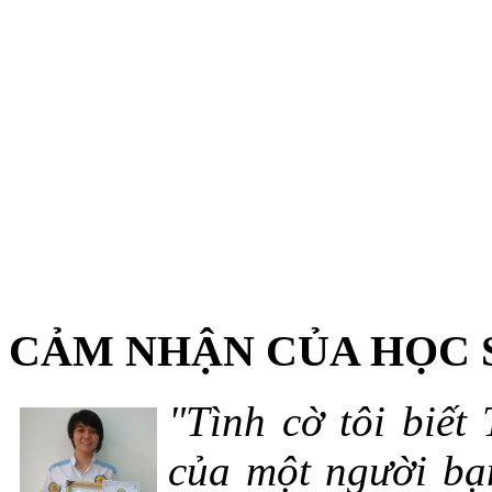
CẢM NHẬN CỦA HỌC 
"Tình cờ tôi biết
của một người bạn