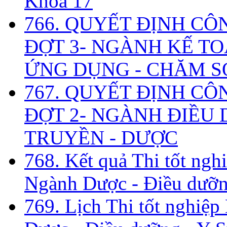
Khóa 17
766. QUYẾT ĐỊNH CÔ
ĐỢT 3- NGÀNH KẾ TO
ỨNG DỤNG - CHĂM S
767. QUYẾT ĐỊNH CÔ
ĐỢT 2- NGÀNH ĐIỀU D
TRUYỀN - DƯỢC
768. Kết quả Thi tốt ngh
Ngành Dược - Điều dưỡng
769. Lịch Thi tốt nghiệ