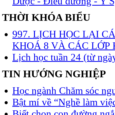
Dược - Điều dưỡng - Y S
THỜI KHÓA BIỂU
997. LỊCH HỌC LẠI C
KHOÁ 8 VÀ CÁC LỚP
Lịch học tuần 24 (từ ngà
TIN HƯỚNG NGHIỆP
Học ngành Chăm sóc ngườ
Bật mí về “Nghề làm việc
Biết chọn con đường ngắ