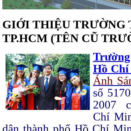
GIỚI THIỆU TRƯỜNG
TP.HCM (TÊN CŨ TRƯ
Trường
Hồ Chí
Ánh Sá
số 517
2007 c
Chí Mi
dân thành phố Hồ Chí Minh