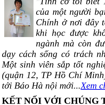
"Tình cờ tôi biết
của một người bạn
Chính ở nơi đây t
khi học được khô
ngành mà còn đượ
dạy cách sống có trách n
Một sinh viên sắp tốt ng
(quận 12, TP Hồ Chí Minh)
tới Báo Hà nội mới...
Xem ch
KẾT NỐI VỚI CHÚNG 