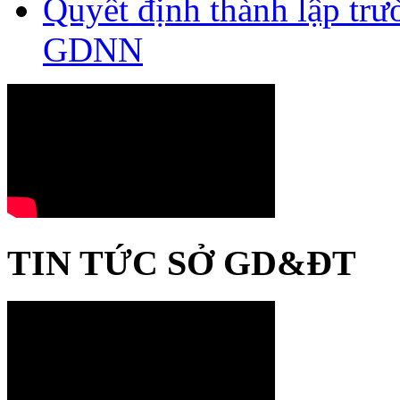
Quyết định thành lập tr
GDNN
TIN TỨC SỞ GD&ĐT