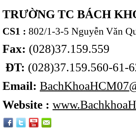
TRƯỜNG TC BÁCH KH
CS1 :
802/1-3-5 Nguyễn Văn Qu
Fax:
(028)37.159.559
ĐT:
(028)37.159.560-61-62
Email:
BachKhoaHCM07@
Website :
www.BachkhoaH