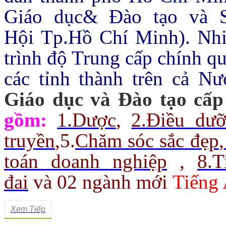
Giáo dục& Đào tạo và 
Hội Tp.Hồ Chí Minh).
Nhi
trình độ Trung cấp chính q
các tỉnh thành trên cả Nư
Giáo dục và Đào tạo cấp
gồm:
1.Dược
,
2.Điều dư
truyền
,
5.
Chăm sóc sắc đẹp
,
toán doanh nghiệp
,
8.
đai
và 02 ngành mới
Tiếng 
Xem Tiếp