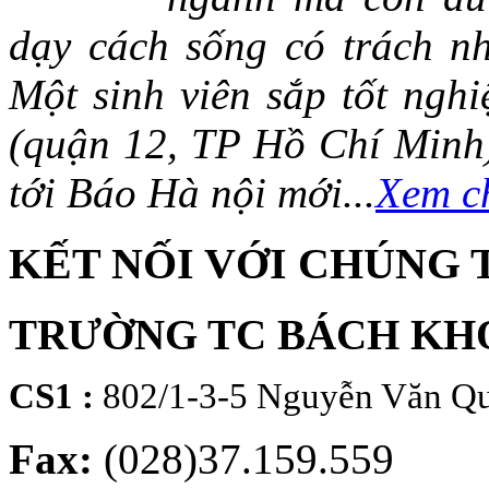
dạy cách sống có trách n
Một sinh viên sắp tốt ng
(quận 12, TP Hồ Chí Minh)
tới Báo Hà nội mới...
Xem ch
KẾT NỐI VỚI CHÚNG 
TRƯỜNG TC BÁCH KH
CS1 :
802/1-3-5 Nguyễn Văn Qu
Fax:
(028)37.159.559