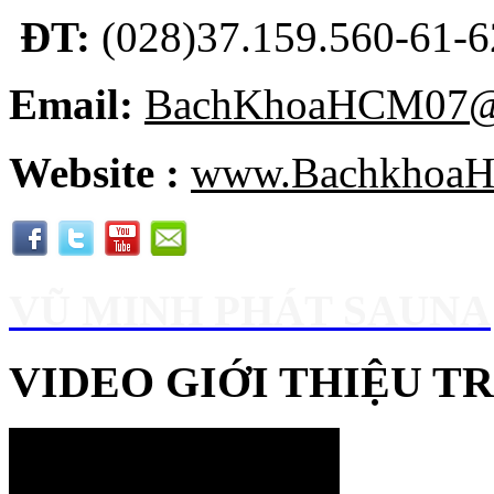
ĐT:
(028)37.159.560-61-62
Email:
BachKhoaHCM07@
Website :
www.BachkhoaH
VŨ MINH PHÁT SAUNA
VIDEO GIỚI THIỆU 