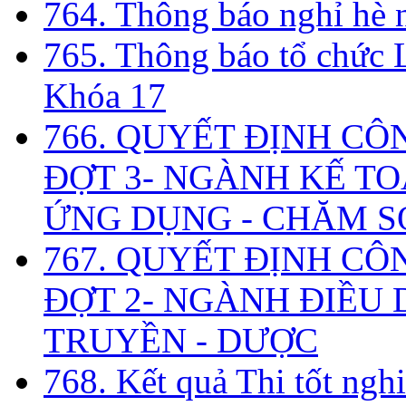
764. Thông báo nghỉ hè
765. Thông báo tổ chức 
Khóa 17
766. QUYẾT ĐỊNH CÔ
ĐỢT 3- NGÀNH KẾ TO
ỨNG DỤNG - CHĂM S
767. QUYẾT ĐỊNH CÔ
ĐỢT 2- NGÀNH ĐIỀU D
TRUYỀN - DƯỢC
768. Kết quả Thi tốt ngh