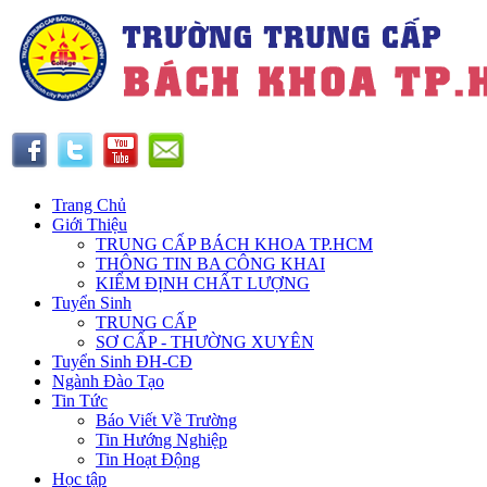
Trang Chủ
Giới Thiệu
TRUNG CẤP BÁCH KHOA TP.HCM
THÔNG TIN BA CÔNG KHAI
KIỂM ĐỊNH CHẤT LƯỢNG
Tuyển Sinh
TRUNG CẤP
SƠ CẤP - THƯỜNG XUYÊN
Tuyển Sinh ĐH-CĐ
Ngành Đào Tạo
Tin Tức
Báo Viết Về Trường
Tin Hướng Nghiệp
Tin Hoạt Động
Học tập