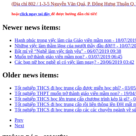
(Địa chỉ 802 / 1-3-5 Nguyễn Văn Quá, P. Đông Hưng Thuận Q.
hoặc
click ngay tại đây
để được hướng dẫn chi tiết!
Newer news items:
Hạnh phúc trong việc làm của Giáo viên mầm non -
18/07/201
Những việc làm thầm lặng của người thầy đầu đời!!! -
10/07/2
Bật mí về “Nghề làm việc tình yêu” -
06/07/2019 09:38
Muốn trở thành giáo viên mầm non? -
03/07/2019 06:45
Các bạn nữ học nghề gì có việc làm ngay? -
20/06/2019 03:42
Older news items:
Tốt nghiệp THCS đi học trung cấp được miễn học phí? -
03/05
Tốt nghiệp THPT muốn trở thành giáo viên mầm non? -
19/04
Tốt nghiệp THCS học lên trung cấp chương trình kép là gì? -
0
Tốt nghiệp THCS đi học trung cấp rồi liên thông lên ĐH mất
Tốt nghiệp THCS đi học trung cấp các các chuyên ngành về s
Prev
Next