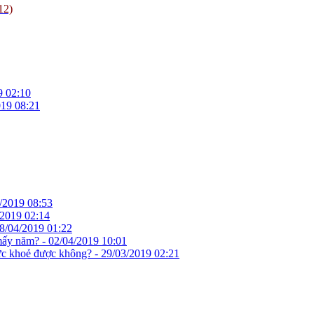
12)
9 02:10
019 08:21
/2019 08:53
/2019 02:14
8/04/2019 01:22
 mấy năm? -
02/04/2019 10:01
ức khoẻ được không? -
29/03/2019 02:21