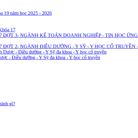
óa 19 năm học 2025 - 2026
 Khóa 17
7 ĐỢT 3- NGÀNH KẾ TOÁN DOANH NGHIỆP - TIN HỌC ỨN
 ĐỢT 2- NGÀNH ĐIỀU DƯỠNG - Y SỸ - Y HỌC CỔ TRUYỀN 
h Dược - Điều dưỡng - Y Sỹ đa khoa - Y học cổ truyền
ược - Điều dưỡng - Y Sỹ đa khoa - Y học cổ truyền
gành gì?