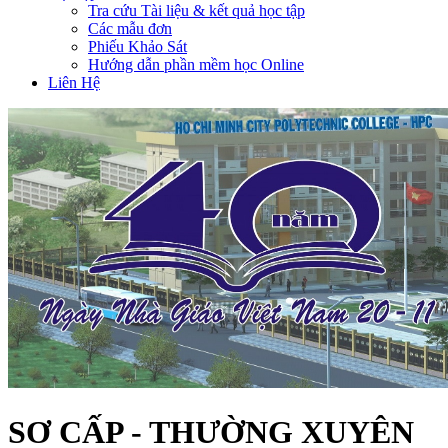
Tra cứu Tài liệu & kết quả học tập
Các mẫu đơn
Phiếu Khảo Sát
Hướng dẫn phần mềm học Online
Liên Hệ
SƠ CẤP - THƯỜNG XUYÊN