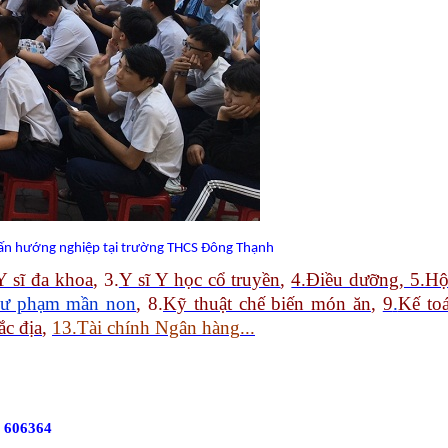
vấn hướng nghiệp tại trường THCS Đông Thạnh
Y sĩ đa khoa
, 3.
Y sĩ Y học cổ truyền
,
4.Điều dưỡng, 5.Hộ
ư phạm mần non
, 8.
Kỹ thuật chế biến món ăn
,
9
.
Kế to
ắc địa
,
13.Tài chính Ngân hàng
..
.
6 606364