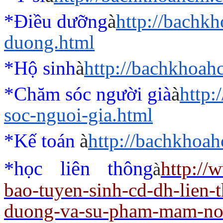
*Điều dưỡng
à
http://bachk
duong.html
*Hộ sinh
à
http://bachkhoah
*Chăm sóc người già
à
http
soc-nguoi-gia.html
*Kế toán
à
http://bachkhoah
*học liên thông
http://
à
bao-tuyen-sinh-cd-dh-lien-
duong-va-su-pham-mam-non