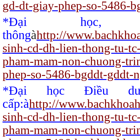
gd-dt-giay-phep-so-5486-b
*Đại học,
thông
à
http://www.bachkho
sinh-cd-dh-lien-thong-tu-t
pham-mam-non-chuong-trin
phep-so-5486-bgddt-gddt-
*Đại học Điều dư
cấp:
à
http://www.bachkhoah
sinh-cd-dh-lien-thong-tu-t
pham-mam-non-chuong-trin