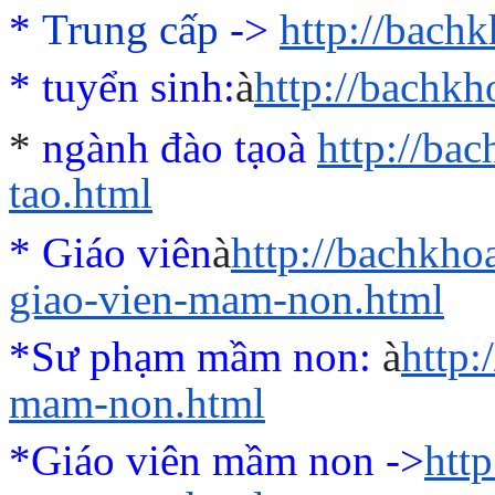
*
Trung cấp
->
http://bach
*
tuyển sinh:
à
http://bachk
*
ngành đào tạo
à
http://ba
tao.html
* Giáo viên
à
http://bachkho
giao-vien-mam-non.html
*Sư phạm mầm non:
à
http
mam-non.html
*Giáo viên mầm non ->
htt