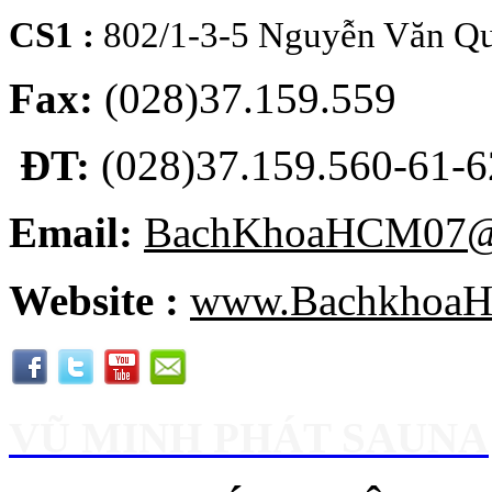
CS1 :
802/1-3-5 Nguyễn Văn Qu
Fax:
(028)37.159.559
ĐT:
(028)37.159.560-61-62
Email:
BachKhoaHCM07@
Website :
www.BachkhoaH
VŨ MINH PHÁT SAUNA