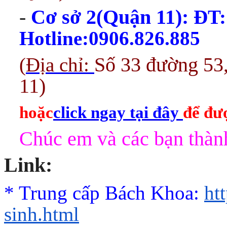
-
Cơ sở 2(Quận 11):
ĐT:
Hotline:0906.826.885
(
Địa chỉ:
Số 33 đường 53
11)
hoặc
click ngay tại đây
để đượ
Chúc em và các bạn thành
Link:
* Trung cấp Bách Khoa:
ht
sinh.html