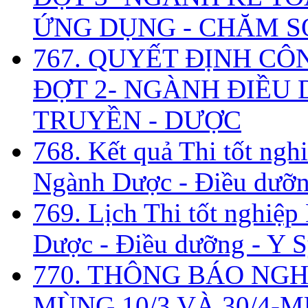
ỨNG DỤNG - CHĂM S
767. QUYẾT ĐỊNH CÔ
ĐỢT 2- NGÀNH ĐIỀU D
TRUYỀN - DƯỢC
768. Kết quả Thi tốt ngh
Ngành Dược - Điều dưỡng
769. Lịch Thi tốt nghiệ
Dược - Điều dưỡng - Y S
770. THÔNG BÁO NGH
MÙNG 10/3 VÀ 30/4-M