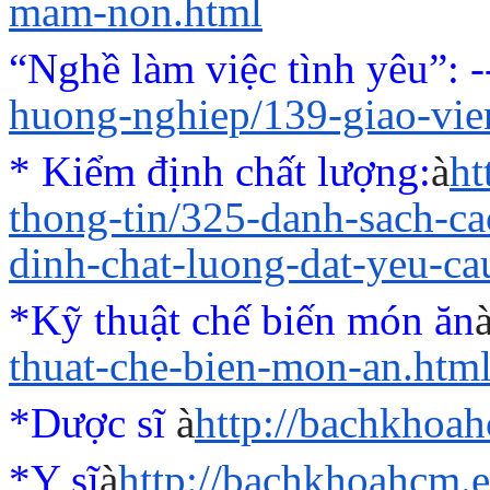
mam-non.html
“Nghề làm việc tình yêu”
: 
huong-nghiep/139-giao-vi
* Kiểm định chất lượng:
à
ht
thong-tin/325-danh-sach-c
dinh-chat-luong-dat-yeu-ca
*Kỹ thuật chế biến món ăn
thuat-che-bien-mon-an.htm
*Dược sĩ
à
http://bachkhoa
*Y sĩ
à
http://bachkhoahcm.e