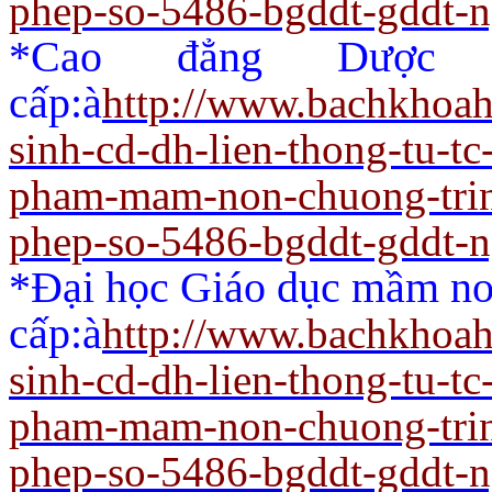
phep-so-5486-bgddt-gddt-
*Cao đẳng Dược 
cấp:
à
http://www.bachkhoah
sinh-cd-dh-lien-thong-tu-t
pham-mam-non-chuong-trin
phep-so-5486-bgddt-gddt-
*Đại học Giáo dục mầm non
cấp:
à
http://www.bachkhoah
sinh-cd-dh-lien-thong-tu-t
pham-mam-non-chuong-trin
phep-so-5486-bgddt-gddt-