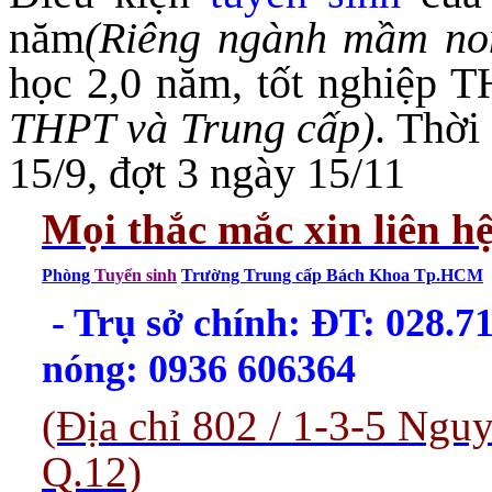
năm
(Riêng ngành mầm no
học 2,0 năm, tốt nghiệp 
THPT và Trung cấp)
. Thời
15/9, đợt 3 ngày 15/11
Mọi thắc mắc xin liên h
Phòng
Tuyển sinh
Trường Trung cấp Bách Khoa Tp.HCM
- Trụ sở chính: ĐT: 028.
nóng: 0936 606364
(Địa chỉ 802 / 1-3-5 Ng
Q.12)