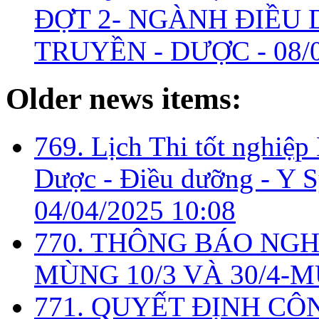
ĐỢT 2- NGÀNH ĐIỀU D
TRUYỀN - DƯỢC -
08/
Older news items:
769. Lịch Thi tốt nghiệ
Dược - Điều dưỡng - Y Sỹ
04/04/2025 10:08
770. THÔNG BÁO NGH
MÙNG 10/3 VÀ 30/4-M
771. QUYẾT ĐỊNH CÔ