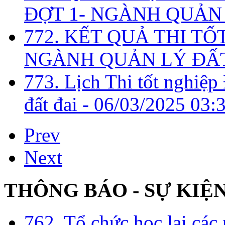
ĐỢT 1- NGÀNH QUẢN 
772. KẾT QUẢ THI TỐ
NGÀNH QUẢN LÝ ĐẤT
773. Lịch Thi tốt nghiệ
đất đai -
06/03/2025 03:
Prev
Next
THÔNG BÁO - SỰ KIỆ
762. Tổ chức học lại cá