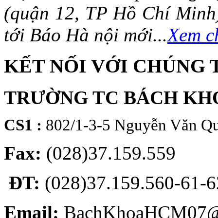
(quận 12, TP Hồ Chí Minh)
tới Báo Hà nội mới...
Xem ch
KẾT NỐI VỚI CHÚNG 
TRƯỜNG TC BÁCH KH
CS1 :
802/1-3-5 Nguyễn Văn Qu
Fax:
(028)37.159.559
ĐT:
(028)37.159.560-61-62
Email:
BachKhoaHCM07@