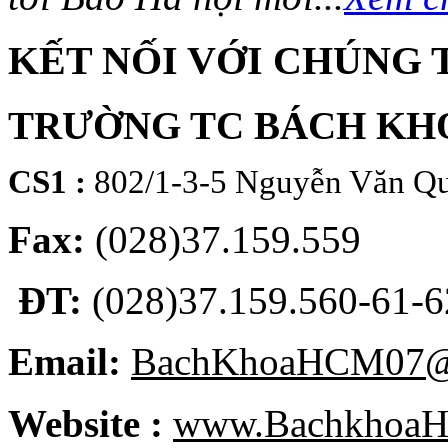
KẾT NỐI VỚI CHÚNG 
TRƯỜNG TC BÁCH KH
CS1 :
802/1-3-5 Nguyễn Văn Qu
Fax:
(028)37.159.559
ĐT:
(028)37.159.560-61-62
Email:
BachKhoaHCM07@
Website :
www.BachkhoaH