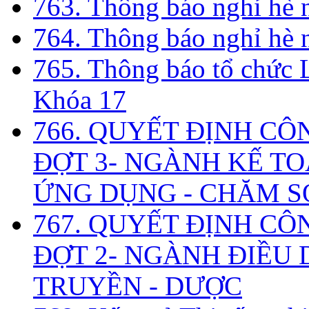
763. Thông báo nghỉ hè
764. Thông báo nghỉ hè
765. Thông báo tổ chức 
Khóa 17
766. QUYẾT ĐỊNH CÔ
ĐỢT 3- NGÀNH KẾ TO
ỨNG DỤNG - CHĂM S
767. QUYẾT ĐỊNH CÔ
ĐỢT 2- NGÀNH ĐIỀU D
TRUYỀN - DƯỢC