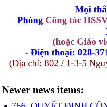
Mọi thắ
Phòng
Công tác HSS
(hoặc Giáo vi
- Điện thoại: 028-3
(Địa chỉ: 802 / 1-3-5 
Newer news items:
766. QUYẾT ĐỊNH CÔ