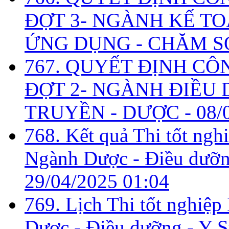
ĐỢT 3- NGÀNH KẾ TO
ỨNG DỤNG - CHĂM S
767. QUYẾT ĐỊNH CÔ
ĐỢT 2- NGÀNH ĐIỀU D
TRUYỀN - DƯỢC -
08/
768. Kết quả Thi tốt ngh
Ngành Dược - Điều dưỡng
29/04/2025 01:04
769. Lịch Thi tốt nghiệ
Dược - Điều dưỡng - Y Sỹ