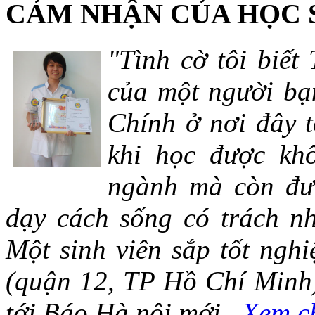
CẢM NHẬN CỦA HỌC 
"Tình cờ tôi biết
của một người bạn
Chính ở nơi đây t
khi học được khô
ngành mà còn đượ
dạy cách sống có trách n
Một sinh viên sắp tốt ng
(quận 12, TP Hồ Chí Minh)
tới Báo Hà nội mới...
Xem ch