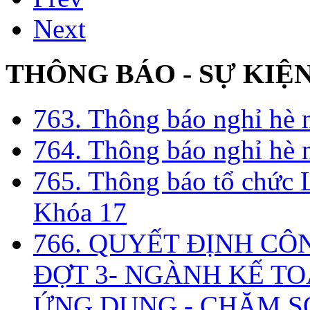
Next
THÔNG BÁO - SỰ KIỆ
763. Thông báo nghỉ hè
764. Thông báo nghỉ hè
765. Thông báo tổ chức 
Khóa 17
766. QUYẾT ĐỊNH CÔ
ĐỢT 3- NGÀNH KẾ TO
ỨNG DỤNG - CHĂM S