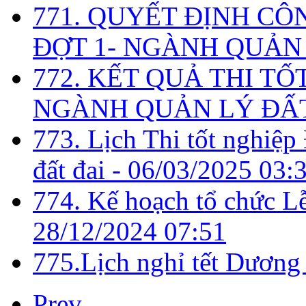
771. QUYẾT ĐỊNH CÔ
ĐỢT 1- NGÀNH QUẢN 
772. KẾT QUẢ THI TỐ
NGÀNH QUẢN LÝ ĐẤT
773. Lịch Thi tốt nghiệ
đất đai -
06/03/2025 03:
774. Kế hoạch tổ chức L
28/12/2024 07:51
775.Lịch nghỉ tết Dương
Prev