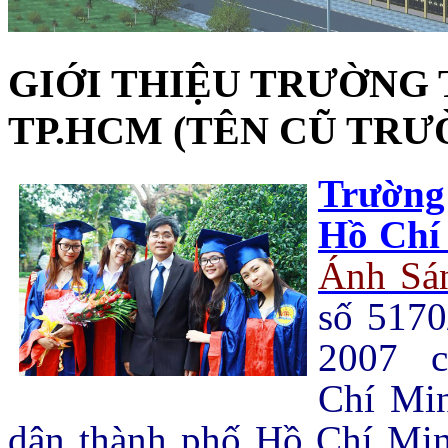
GIỚI THIỆU TRƯỜNG
TP.HCM (TÊN CŨ TRƯ
Trường
Hồ Chí
Ánh Sá
số 517
2007 c
Chí Mi
dân thành phố Hồ Chí Minh