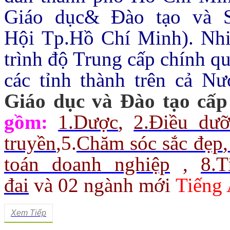
Giáo dục& Đào tạo và 
Hội Tp.Hồ Chí Minh).
Nhi
trình độ Trung cấp chính q
các tỉnh thành trên cả Nư
Giáo dục và Đào tạo cấp
gồm:
1.Dược
,
2.Điều dư
truyền
,
5.
Chăm sóc sắc đẹp
,
toán doanh nghiệp
,
8.
đai
và 02 ngành mới
Tiếng 
Xem Tiếp