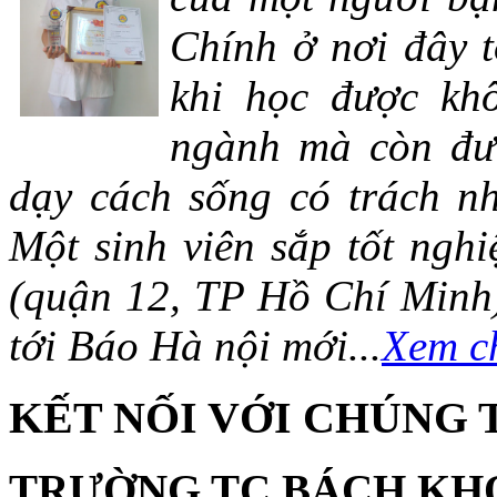
Chính ở nơi đây t
khi học được khô
ngành mà còn đượ
dạy cách sống có trách n
Một sinh viên sắp tốt ng
(quận 12, TP Hồ Chí Minh)
tới Báo Hà nội mới...
Xem ch
KẾT NỐI VỚI CHÚNG 
TRƯỜNG TC BÁCH KH