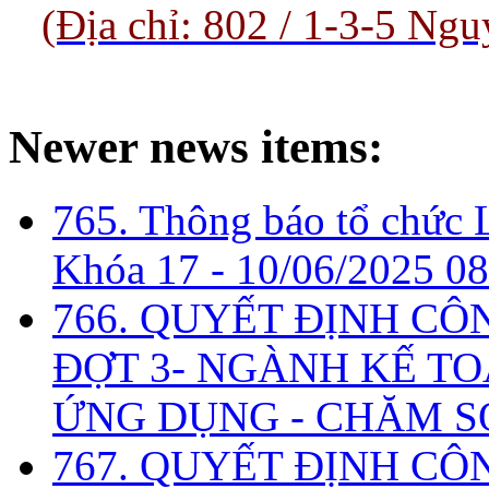
(Địa chỉ: 802 / 1-3-5 
Newer news items:
765. Thông báo tổ chức 
Khóa 17 -
10/06/2025 08
766. QUYẾT ĐỊNH CÔ
ĐỢT 3- NGÀNH KẾ TO
ỨNG DỤNG - CHĂM S
767. QUYẾT ĐỊNH CÔ