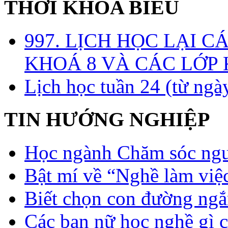
THỜI KHÓA BIỂU
997. LỊCH HỌC LẠI C
KHOÁ 8 VÀ CÁC LỚP
Lịch học tuần 24 (từ ngà
TIN HƯỚNG NGHIỆP
Học ngành Chăm sóc ngườ
Bật mí về “Nghề làm việc
Biết chọn con đường ngắ
Các bạn nữ học nghề gì 