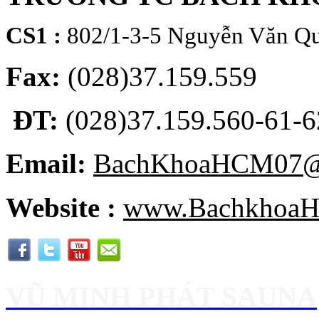
CS1 :
802/1-3-5 Nguyễn Văn Qu
Fax:
(028)37.159.559
ĐT:
(028)37.159.560-61-62
Email:
BachKhoaHCM07@
Website :
www.BachkhoaH
VŨ MINH PHÁT SAUNA